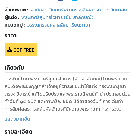
สำนักพิมพ์
:
สำนักงานวิทยทรัพยากร จุฬาลงกรณ์มหาวิทยาลัย
ผู้แต่ง :
พระยาศรีสุนทรโวหาร (ผัน สาลักษณ์)
หมวดหมู่
:
วรรณกรรมคลาสสิก
,
เรียนภาษา
ราคา
GET FREE
เกี่ยวกับ
ประพันธ์โดย พระยาศรีสุนทรโวหาร (ผัน สาลักษณ์) โดยพระบาท
สมเด็จพระมงกุฎเกล้าเจ้าอยู่หัวทรงแนะนำให้แต่ง ทรงพระกรุณา
ตรวจ วิจารณ์ แก้ไขปรับปรุง และพระราชนิพนธ์คำนำ ประกอบด้วย
คำฉันท์ ๑๕ ชนิด และกาพย์ ๒ ชนิด มีลีลาของฉันท์ การเล่นคำ
การสัมผัสสระ และสัมผัสอักษรที่มีความไพเราะมาก กระทรวง
ศึกษาธิการได้คัดเลือกเป็นหนังสืออ่านกวีนิพนธ์และแบบเรียน ว่า
แสดงมากขึ้น
ด้วยเรื่องราวที่อยู่ในรามายณะของวาลมิกิ ตอนอุตตรกัณฑ์ ซึ่งเป็น
รายละเอียด
วรรณคดีสันสกฤ