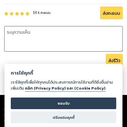
ส่งคะแนน
ให้
5
คะแนน
ส่งรีวิว
การใช้คุกกี้
เราใช้คุกกี้เพื่อให้ทุกคนได้ประสบการณ์การใช้งานที่ดียิ่งขึ้นอ่าน
เพิ่มเติม
คลิก (Privacy Policy) และ (Cookie Policy)
Copyright ©
2026
Storylog Co., Ltd. - สตอรี่ล็อกขอสงวนสิทธิ์ไม่รับผิดชอบ
ต่อผลงานหรือเนื้อหาใดที่อัปโหลดผ่านเว็บไซต์และปรากฏว่าละเมิดสิทธิใน
ยอมรับ
ทรัพย์สินทางปัญญาของบุคคลอื่นหรือขัดต่อกฎหมายและศีลธรรม ดังนั้น ผู้อ่าน
ทุกท่านโปรดใช้วิจารณญาณในการกลั่นกรองด้วยตนเอง และหากท่านพบว่าส่วน
ปรับแต่งคุกกี้
หนึ่งส่วนใดขัดต่อกฎหมายและศีลธรรม กรุณาแจ้งมายังบริษัท เพื่อทีมงานจะได้
ดำเนินการในทันที ทั้งนี้ ทางสตอรี่ล็อกขอสงวนลิขสิทธิ์ตามพระราชบัญญัติ