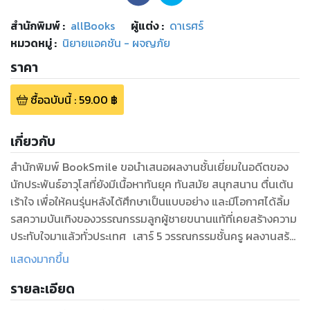
สำนักพิมพ์
:
allBooks
ผู้แต่ง :
ดาเรศร์
หมวดหมู่
:
นิยายแอคชัน - ผจญภัย
ราคา
ซื้อฉบับนี้
:
59.00
฿
เกี่ยวกับ
สำนักพิมพ์ BookSmile ขอนำเสนอผลงานชั้นเยี่ยมในอดีตของ
นักประพันธ์อาวุโสที่ยังมีเนื้อหาทันยุค ทันสมัย สนุกสนาน ตื่นเต้น
เร้าใจ เพื่อให้คนรุ่นหลังได้ศึกษาเป็นแบบอย่าง และมีโอกาศได้ลิ้ม
รสความบันเทิงของวรรณกรรมลูกผู้ชายขนานแท้ที่เคยสร้างความ
ประทับใจมาแล้วทั่วประเทศ เสาร์ 5 วรรณกรรมชั้นครู ผลงานสร้าง
ชื่อของดาเรศร์ "เทอด ยอดธง", "เดี่ยว สมเด็จ","ยอด
แสดงมากขึ้น
นางพญา","กริ่ง คลองตะเคียน", "ดอน ท่ากระดาน" ทั้งห้าคือผู้ที่
รายละเอียด
ถูกเลือกให้ครองสิ่งศักดิ์สิทธิ์ประจำตัว พร้อมกับภารกิจสำคัญเพื่อ
ชาติ ปฏิบัติการพิฆาตเหล่าทรชนที่คิดร้ายต่อแผ่นดิน