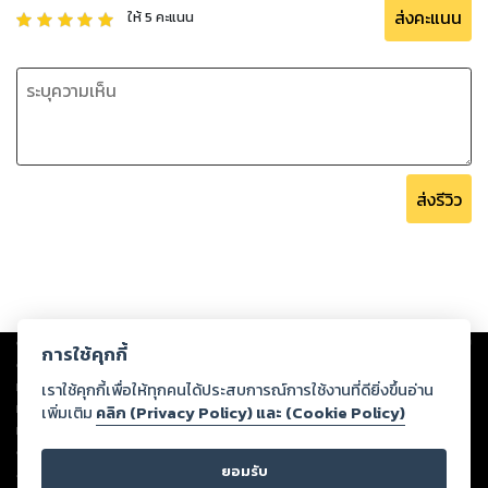
ส่งคะแนน
ให้
5
คะแนน
ส่งรีวิว
Copyright ©
2026
Storylog Co., Ltd. - สตอรี่ล็อกขอสงวนสิทธิ์ไม่รับผิดชอบ
การใช้คุกกี้
ต่อผลงานหรือเนื้อหาใดที่อัปโหลดผ่านเว็บไซต์และปรากฏว่าละเมิดสิทธิใน
ทรัพย์สินทางปัญญาของบุคคลอื่นหรือขัดต่อกฎหมายและศีลธรรม ดังนั้น ผู้อ่าน
เราใช้คุกกี้เพื่อให้ทุกคนได้ประสบการณ์การใช้งานที่ดียิ่งขึ้นอ่าน
ทุกท่านโปรดใช้วิจารณญาณในการกลั่นกรองด้วยตนเอง และหากท่านพบว่าส่วน
เพิ่มเติม
คลิก (Privacy Policy) และ (Cookie Policy)
หนึ่งส่วนใดขัดต่อกฎหมายและศีลธรรม กรุณาแจ้งมายังบริษัท เพื่อทีมงานจะได้
ดำเนินการในทันที ทั้งนี้ ทางสตอรี่ล็อกขอสงวนลิขสิทธิ์ตามพระราชบัญญัติ
ยอมรับ
ลิขสิทธิ์ พ.ศ. 2537 (ฉบับล่าสุด)