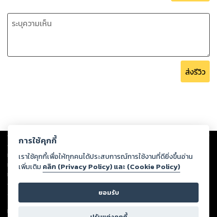
ส่งรีวิว
Copyright ©
2026
Storylog Co., Ltd. - สตอรี่ล็อกขอสงวนสิทธิ์ไม่รับผิดชอบ
การใช้คุกกี้
ต่อผลงานหรือเนื้อหาใดที่อัปโหลดผ่านเว็บไซต์และปรากฏว่าละเมิดสิทธิใน
ทรัพย์สินทางปัญญาของบุคคลอื่นหรือขัดต่อกฎหมายและศีลธรรม ดังนั้น ผู้อ่าน
เราใช้คุกกี้เพื่อให้ทุกคนได้ประสบการณ์การใช้งานที่ดียิ่งขึ้นอ่าน
ทุกท่านโปรดใช้วิจารณญาณในการกลั่นกรองด้วยตนเอง และหากท่านพบว่าส่วน
เพิ่มเติม
คลิก (Privacy Policy) และ (Cookie Policy)
หนึ่งส่วนใดขัดต่อกฎหมายและศีลธรรม กรุณาแจ้งมายังบริษัท เพื่อทีมงานจะได้
ดำเนินการในทันที ทั้งนี้ ทางสตอรี่ล็อกขอสงวนลิขสิทธิ์ตามพระราชบัญญัติ
ยอมรับ
ลิขสิทธิ์ พ.ศ. 2537 (ฉบับล่าสุด)
For support: member@ookbee.com
ปรับแต่งคุกกี้