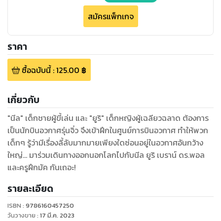
สมัครแพ็กเกจ
ราคา
ซื้อฉบับนี้
:
125.00
฿
เกี่ยวกับ
"นีล" เด็กชายผู้ขี้เล่น และ "ยูริ" เด็กหญิงผู้เฉลียวฉลาด ต้องการ
เป็นนักบินอวกาศรุ่นจิ๋ว จึงเข้าฝึกในศูนย์การบินอวกาศ ทำให้พวก
เด็กๆ รู้ว่ามีเรื่องลี้ลับมากมายเพียงใดซ่อนอยู่ในอวกาศอันกว้าง
ใหญ่... มาร่วมเดินทางออกนอกโลกไปกับนีล ยูริ เบราน์ ดร.พอล
และครูฝึกมัค กันเถอะ!
รายละเอียด
ISBN :
9786160457250
วันวางขาย
:
17 มี.ค. 2023