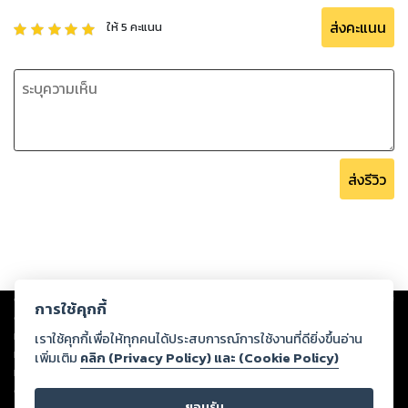
ส่งคะแนน
ให้
5
คะแนน
ส่งรีวิว
Copyright ©
2026
Storylog Co., Ltd. - สตอรี่ล็อกขอสงวนสิทธิ์ไม่รับผิดชอบ
การใช้คุกกี้
ต่อผลงานหรือเนื้อหาใดที่อัปโหลดผ่านเว็บไซต์และปรากฏว่าละเมิดสิทธิใน
ทรัพย์สินทางปัญญาของบุคคลอื่นหรือขัดต่อกฎหมายและศีลธรรม ดังนั้น ผู้อ่าน
เราใช้คุกกี้เพื่อให้ทุกคนได้ประสบการณ์การใช้งานที่ดียิ่งขึ้นอ่าน
ทุกท่านโปรดใช้วิจารณญาณในการกลั่นกรองด้วยตนเอง และหากท่านพบว่าส่วน
เพิ่มเติม
คลิก (Privacy Policy) และ (Cookie Policy)
หนึ่งส่วนใดขัดต่อกฎหมายและศีลธรรม กรุณาแจ้งมายังบริษัท เพื่อทีมงานจะได้
ดำเนินการในทันที ทั้งนี้ ทางสตอรี่ล็อกขอสงวนลิขสิทธิ์ตามพระราชบัญญัติ
ยอมรับ