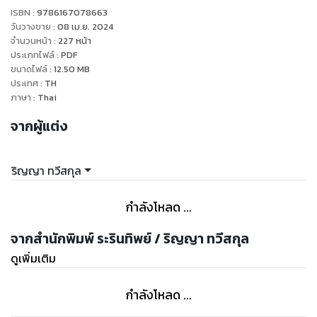
ระหว่างนั้น ก้องภพ เพื่อนสนิทของเขาก็บังเอิญมาหายตัวไป
ISBN :
9786167078663
อีกทั้งเขาเองก็ติดต่อน้องสาวไม่ได้มาหลายวันแล้ว
วันวางขาย
:
08 เม.ย. 2024
เปมทัตกับแมงป่องจึงต้องออกแรงตามหาทั้ง คน และ ผี
จำนวนหน้า
:
227
หน้า
ประเภทไฟล์
:
PDF
โดยไม่รู้เลยว่าทุกอย่างนั้นล้วนมีความสัมพันธ์เกี่ยวโยงกันอย่าง
ขนาดไฟล์
:
12.50
MB
คาดไม่ถึง!
ประเทศ
:
TH
ภาษา
:
Thai
จากผู้แต่ง
ริญญา ทวีสกุล
กำลังโหลด ...
จากสำนักพิมพ์ ระรินทิพย์ / ริญญา ทวีสกุล
ดูเพิ่มเติม
กำลังโหลด ...