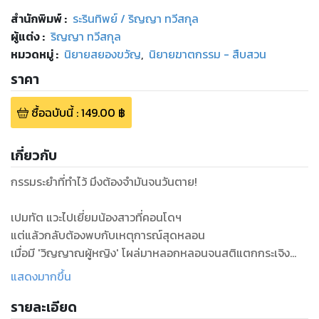
สำนักพิมพ์
:
ระรินทิพย์ / ริญญา ทวีสกุล
ผู้แต่ง :
ริญญา ทวีสกุล
หมวดหมู่
:
นิยายสยองขวัญ
,
นิยายฆาตกรรม - สืบสวน
ราคา
ซื้อฉบับนี้
:
149.00
฿
เกี่ยวกับ
กรรมระยำที่ทำไว้ มึงต้องจำมันจนวันตาย!
เปมทัต แวะไปเยี่ยมน้องสาวที่คอนโดฯ
แต่แล้วกลับต้องพบกับเหตุการณ์สุดหลอน
เมื่อมี 'วิญญาณผู้หญิง' โผล่มาหลอกหลอนจนสติแตกกระเจิง
ด้วยความหวาดกลัวนี้เองที่ผลักดันให้เขาออกตามหาวิธีป้องกันตัว
แสดงมากขึ้น
จึงได้รู้จักกับ แมงป่อง แฮกเกอร์สาวสวยที่ 'ตามหาผี' มาตลอด
รายละเอียด
ชีวิตด้วยจุดประสงค์บางอย่าง