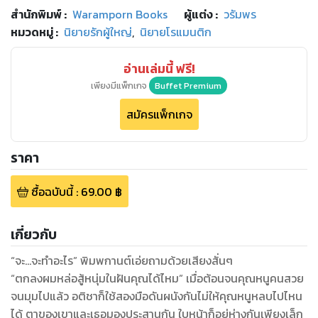
สำนักพิมพ์
:
Waramporn Books
ผู้แต่ง :
วรัมพร
หมวดหมู่
:
นิยายรักผู้ใหญ่
,
นิยายโรแมนติก
อ่านเล่มนี้ ฟรี!
เพียงมีแพ็กเกจ
Buffet Premium
สมัครแพ็กเกจ
ราคา
ซื้อฉบับนี้
:
69.00
฿
เกี่ยวกับ
“จะ…จะทำอะไร” พิมพกานต์เอ่ยถามด้วยเสียงสั่นๆ
“ตกลงผมหล่อสู้หนุ่มในฝันคุณได้ไหม” เมื่อต้อนจนคุณหนูคนสวย
จนมุมไปแล้ว อติชาก็ใช้สองมือดันผนังกันไม่ให้คุณหนูหลบไปไหน
ได้ ตาของเขาและเธอมองประสานกัน ใบหน้าก็อยู่ห่างกันเพียงเล็ก