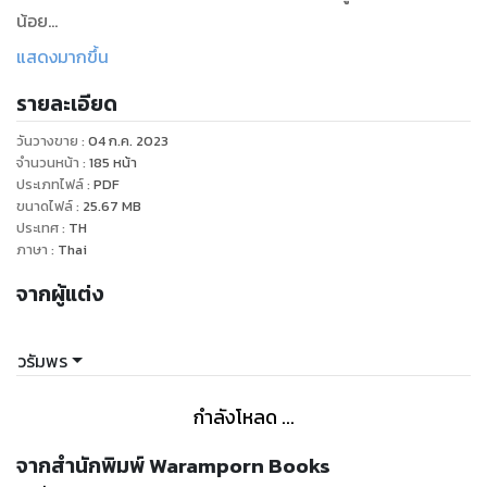
น้อย
“ถะ…ถอยไปเลยนะ นายบอดี้การ์ดบ้า” พิมพกานต์ที่ตอนนี้หัวใจ
แสดงมากขึ้น
เต้นรัวแรงเอ่ยไล่ด้วยเสียงตะกุกตะกัก
รายละเอียด
“ตอบผมมาก่อน”
“จะให้ตอบอะไรล่ะ”
วันวางขาย
:
04 ก.ค. 2023
“ก็ที่ผมถามไปไง”
จำนวนหน้า
:
185
หน้า
“ฉะ…ฉัน ฉันไม่มีหนุ่มในฝัน”
ประเภทไฟล์
:
PDF
ขนาดไฟล์
:
25.67
MB
“งั้นผมก็มีสิทธิ์เป็นสามีคุณได้ใช่ไหม” อติชาถามกลับแบบไม่
ประเทศ
:
TH
อ้อมค้อม ทำเอาคนฟังถึงกับใจเต้นแรงกว่าเดิม
ภาษา
:
Thai
จากผู้แต่ง
วรัมพร
กำลังโหลด ...
จากสำนักพิมพ์ Waramporn Books