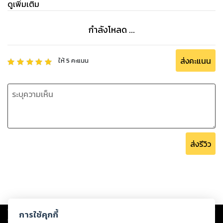
ดูเพิ่มเติม
กำลังโหลด ...
ส่งคะแนน
ให้
5
คะแนน
ส่งรีวิว
Copyright ©
2026
Storylog Co., Ltd. - สตอรี่ล็อกขอสงวนสิทธิ์ไม่รับผิดชอบ
การใช้คุกกี้
ต่อผลงานหรือเนื้อหาใดที่อัปโหลดผ่านเว็บไซต์และปรากฏว่าละเมิดสิทธิใน