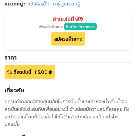
หมวดหมู่
:
หนังสือเด็ก
,
การ์ตูนความรู้
อ่านเล่มนี้ ฟรี!
เพียงมีแพ็กเกจ
Buffet Premium
สมัครแพ็กเกจ
ราคา
ซื้อฉบับนี้
:
115.00
฿
เกี่ยวกับ
นิทานคำกลอนสร้างสุขนิสัยในการดื่มน้ำและเข้าห้องน้ำ ดื่มน้ำจน
สดชื่นแล้วได้เล่นกับเพื่อนอย่างนี้ ช้างน้อยมีความสุขที่สุดเลย ถึง
จะปวดฉี่แค่ไหนก็ต้องอั้นไว้ให้ได้! แล้วช้างน้อยจะเป็นอะไรไห
มล่ะเนี่ย