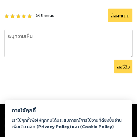
ส่งคะแนน
ให้
5
คะแนน
ส่งรีวิว
Copyright ©
2026
Storylog Co., Ltd. - สตอรี่ล็อกขอสงวนสิทธิ์ไม่รับผิดชอบ
การใช้คุกกี้
ต่อผลงานหรือเนื้อหาใดที่อัปโหลดผ่านเว็บไซต์และปรากฏว่าละเมิดสิทธิใน
ทรัพย์สินทางปัญญาของบุคคลอื่นหรือขัดต่อกฎหมายและศีลธรรม ดังนั้น ผู้อ่าน
เราใช้คุกกี้เพื่อให้ทุกคนได้ประสบการณ์การใช้งานที่ดียิ่งขึ้นอ่าน
ทุกท่านโปรดใช้วิจารณญาณในการกลั่นกรองด้วยตนเอง และหากท่านพบว่าส่วน
เพิ่มเติม
คลิก (Privacy Policy) และ (Cookie Policy)
หนึ่งส่วนใดขัดต่อกฎหมายและศีลธรรม กรุณาแจ้งมายังบริษัท เพื่อทีมงานจะได้