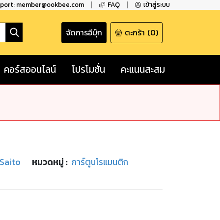
pport: member@ookbee.com
FAQ
เข้าสู่ระบบ
จัดการอีบุ๊ก
ตะกร้า
(
0
)
คอร์สออนไลน์
โปรโมชั่น
คะแนนสะสม
Saito
หมวดหมู่
:
การ์ตูนโรแมนติก