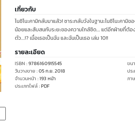
เกี่ยวกับ
ไนชิโนะคามิกลับมาแล้ว! ซาระกลับวังในฐานะไนชิโนะคามิขอ
น้อยและสับสนกับระยะของความใกล้ชิด... แต่อีกฝ่ายที่ต้อง
ตัว...!? เมื่อเธอเป็นฉัน และฉันเป็นเธอ เล่ม 10!!
รายละเอียด
ISBN :
9786160915545
ขนา
วันวางขาย
:
05 ก.ย. 2018
ประ
จำนวนหน้า
:
193
หน้า
ภา
ประเภทไฟล์
:
PDF