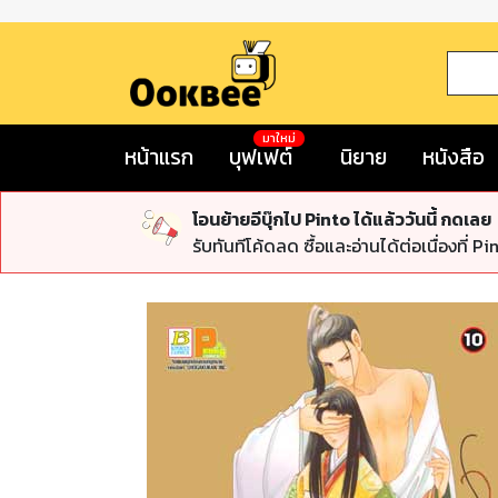
มาใหม่
หน้าแรก
บุฟเฟต์
นิยาย
หนังสือ
โอนย้ายอีบุ๊กไป Pinto ได้แล้ววันนี้ กดเลย
รับทันทีโค้ดลด ซื้อและอ่านได้ต่อเนื่องที่ Pi