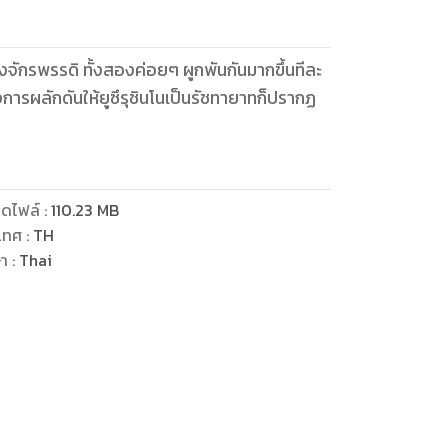
งจักรพรรดิ ทั้งสองค่อยๆ ผูกพันกันมากขึ้นทีละ
การผลักดันให้ยูซึรุชินโนเป็นรัชทายาทก็ปรากฏ
ดไฟล์
:
110.23
MB
เทศ
:
TH
ษา
:
Thai