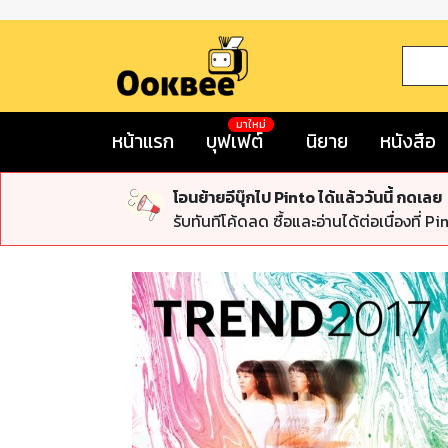
มาใหม่
หน้าแรก
บุฟเฟต์
นิยาย
หนังสือ
โอนย้ายอีบุ๊กไป Pinto ได้แล้ววันนี้ กดเลย
รับทันทีโค้ดลด ซื้อและอ่านได้ต่อเนื่องที่ Pi