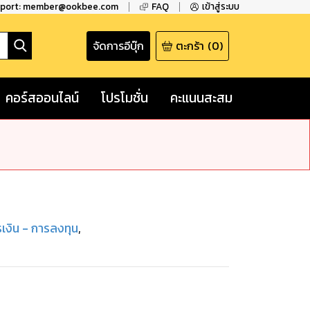
pport: member@ookbee.com
FAQ
เข้าสู่ระบบ
จัดการอีบุ๊ก
ตะกร้า
(
0
)
คอร์สออนไลน์
โปรโมชั่น
คะแนนสะสม
เงิน - การลงทุน
,