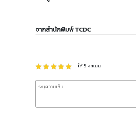
จากสำนักพิมพ์ TCDC
ให้
5
คะแนน