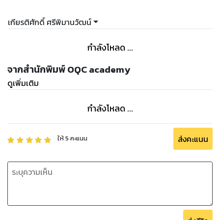
ล่าสุดรอบข้างมนุษย์ในแต่ละสังคมร่วมสมัย และแสงนั้นจะยังคง
ส่องความสำคัญพร้อมไปกับการพัฒนาโลกทั้งช่วงเวลากลางวัน
เกียรติศักดิ์ ศรีพิมานวัฒน์
และกลางคืนสืบเนื่องไป วิทยาการของแสงได้ช่วยขับเคลื่อนทาง
เศรษฐกิจผ่านการประยุกต์ในอุตสาหกรรมสำคัญหลายสาขา และ
กำลังโหลด ...
ร่วมยกระดับคุณภาพสังคมมามากมายแล้วด้วย เช่น ด้านการ
แพทย์ การสื่อสารปลอดภัยและความเร็วสูง หรือการผลิตพลังงาน
จากสำนักพิมพ์ OQC academy
เป็นต้น โดยเฉพาะเมื่อแสงประดิษฐ์ที่ชื่อ “เลเซอร์” ถูกสร้างขึ้นเป็น
ดูเพิ่มเติม
ผลสำเร็จในปี พ.ศ.๒๕๐๓ โดย ธีโอดอร์ ไมมัน ทำให้เกิดการปฏิวัติ
อุตสาหกรรมทั่วโลกตามต่อมามากมาย เลเซอร์จึงกลายเป็นหนึ่ง
กำลังโหลด ...
ในจดหมายเหตุตัวอย่างที่สมบูรณ์แบบเลยทีเดียว
สำหรับมุมคู่ขนานใกล้เคียงด้านเทคโนโลยีสารสนเทศหรือไอที
ส่งคะแนน
ให้
5
คะแนน
สาขาใหม่อันมีพื้นฐานอยู่บนสาขาวิชากลศาสตร์ควอนตัมนั้น เริ่ม
ต้นหน้าประวัติศาสตร์มาตั้งแต่ราวปี พ.ศ. ๒๔๖๘ แล้วเติบโตขึ้น
อย่างน่าตื่นตะลึง รวมถึงมีการประยุกต์อย่างกว้างขวางต่อเนื่องมา
กระทั่งมาถึงยุคไอทีเชิงควอนตัมผลกระทบสูง ที่ได้เกิดการคาด
การณ์ เตรียมพร้อม และสร้างแผนที่นำทางเทคโนโลยีในหลาย
ประเทศกันแล้ว อุตสาหกรรมไอทีรายใหญ่และภาครัฐทุ่มเทกับงาน
คอมพิวเตอร์ควอนตัม ขณะที่ด้านการรักษาความปลอดภัยบนโลก