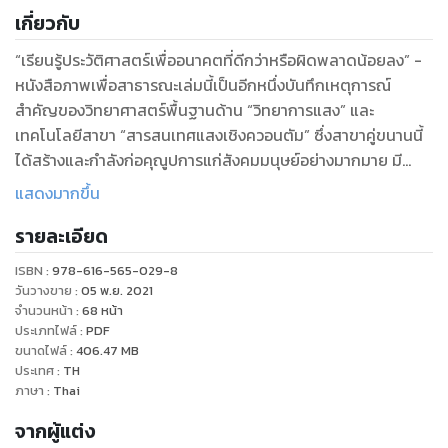
เกี่ยวกับ
“เรียนรู้ประวัติศาสตร์เพื่ออนาคตที่ดีกว่าหรือผิดพลาดน้อยลง” -
หนังสือภาพเพื่อสาธารณะเล่มนี้เป็นอีกหนึ่งบันทึกเหตุการณ์
สำคัญของวิทยาศาสตร์พื้นฐานด้าน “วิทยาการแสง” และ
เทคโนโลยีสาขา “สารสนเทศแสงเชิงควอนตัม” ซึ่งสาขาคู่ขนานนี้
ได้สร้างและกำลังก่อคุณูปการแก่สังคมมนุษย์อย่างมากมาย มี
บทบาทสำคัญทั้งในแวดวงการศึกษา การวิจัยและพัฒนา และการ
แสดงมากขึ้น
พัฒนาสู่สังคมที่ยั่งยืนด้วย การเรียนรู้จากประวัติศาสตร์เรื่องแสง
รายละเอียด
และกลศาสตร์ควอนตัมเหล่านั้นว่า“เกิดขึ้นเมื่อใดและอย่างไร” จึง
ควรได้ช่วยสร้างความเข้าใจภาพรวมอย่างรวดเร็วแนวทางหนึ่งได้
ISBN :
978-616-565-029-8
จดหมายเหตุฉบับนี้จึงรวมวิทยาการแห่งความท้าทายระดับโลกนั้น
วันวางขาย
:
05 พ.ย. 2021
มานำเสนอในรูปแบบภาพอธิบายเหตุการณ์ที่เรียบง่าย สามารถใช้
จำนวนหน้า
:
68
หน้า
ประเภทไฟล์
:
PDF
ประกอบการเรียนรู้ด้วยตนเอง อีกทั้งเพื่อกระตุ้นสร้างแรงบันดาล
ขนาดไฟล์
:
406.47
MB
ใจจากยุคอดีตสู่คนรุ่นใหม่ในการสร้างสังคมอนาคตให้ดียิ่งขึ้นต่อ
ประเทศ
:
TH
ไปด้วย
ภาษา
:
Thai
มุมแรกด้านประวัติศาสตร์ของแสงที่ได้เปล่งประกายมาตั้งแต่ต้น
จากผู้แต่ง
กำเนิดของจักรวาลนำพาประโยชน์ตั้งแต่อดีตมาจนถึงเทคโนโลยี