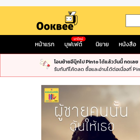
มาใหม่
หน้าแรก
บุฟเฟต์
นิยาย
หนังสือ
โอนย้ายอีบุ๊กไป Pinto ได้แล้ววันนี้ กดเลย
รับทันทีโค้ดลด ซื้อและอ่านได้ต่อเนื่องที่ Pi