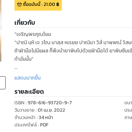
ซื้อฉบับนี้
:
21.00
฿
เกี่ยวกับ
“เจริญพรคุณโยม
“ปาณิ มฺหิ เจ วโณ นาสฺส หเรยฺย ปาณินา วิสํ นาพฺพณํ วิสมน
ถ้าฝ่ามือไม่มีแผล ก็พึงนำยาพิษไปด้วยฝ่ามือได้ ยาพิษซึมเข้า
ทำฉันนั้น”
พระสงฆ์รูปนั้น เดินห่างออกไปแล้ว แต่ปานิสายังนั่งคุกเข่าอ
แสดงมากขึ้น
ประโยคภาษาบาลี ที่ท่านเอ่ยแทนการให้ศีลให้พร เมื่อเธอน
รายละเอียด
--ไม่มีอะไรหรอก คงเป็นเรื่องบังเอิญมากกว่า--
ISBN :
978-616-93720-9-7
ขนา
วันวางขาย
:
01 เม.ย. 2022
ประ
จำนวนหน้า
:
34
หน้า
ภา
ประเภทไฟล์
:
PDF