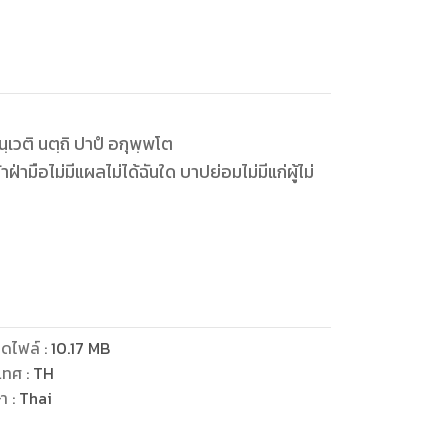
ฺเวติ นตฺถิ ปาปํ อกุพฺพโต
ฝ่ามือไม่มีแผลไม่ได้ฉันใด บาปย่อมไม่มีแก่ผู้ไม่
ยู่กับพื้น รู้สึกสะอึก กลืนน้ำลายฝืดคอกับ
ำอาหารใส่ในบาตรให้ท่านเรียบร้อย
ดไฟล์
:
10.17
MB
เทศ
:
TH
ษา
:
Thai