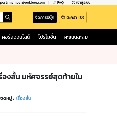
pport: member@ookbee.com
FAQ
เข้าสู่ระบบ
จัดการอีบุ๊ก
ตะกร้า
(
0
)
คอร์สออนไลน์
โปรโมชั่น
คะแนนสะสม
รื่องสั้น มหัศจรรย์สุดท้ายใน
วดหมู่
:
เรื่องสั้น