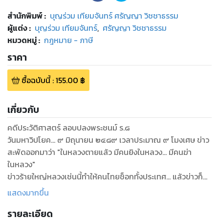
สำนักพิมพ์
:
บุญร่วม เทียมจันทร์ ศรัญญา วิชชาธรรม
ผู้แต่ง :
บุญร่วม เทียมจันทร์
,
ศรัญญา วิชชาธรรม
หมวดหมู่
:
กฎหมาย - ภาษี
ราคา
ซื้อฉบับนี้
:
155.00
฿
เกี่ยวกับ
คดีประวัติศาสตร์ ลอบปลงพระชนม์ ร.๘
วันมหาวิปโยค... ๙ มิถุนายน ๒๔๘๙ เวลาประมาณ ๙ โมงเศษ ข่าว
สะพัดออกมาว่า "ในหลวงตายแล้ว มีคนยิงในหลวง... มีคนฆ่า
ในหลวง"
ข่าวร้ายใหญ่หลวงเช่นนี้ทำให้คนไทยช็อกทั้งประเทศ... แล้วข่าวก็
เป็นความจริง พระเจ้าอยู่หัวรัชกาลที่ ๘ ต้องปืนที่พระนลาฏ เสด็จ
แสดงมากขึ้น
สวรรคตทันทีบนพระแท่นบรรทมภายในพระที่นั่งบรมพิมาน
รายละเอียด
พระบรมมหาราชวัง