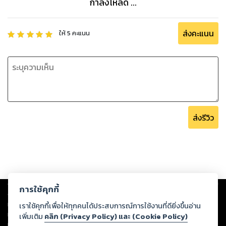
กำลังโหลด ...
ส่งคะแนน
ให้
5
คะแนน
ส่งรีวิว
Copyright ©
2026
Storylog Co., Ltd. - สตอรี่ล็อกขอสงวนสิทธิ์ไม่รับผิดชอบ
การใช้คุกกี้
ต่อผลงานหรือเนื้อหาใดที่อัปโหลดผ่านเว็บไซต์และปรากฏว่าละเมิดสิทธิใน
ทรัพย์สินทางปัญญาของบุคคลอื่นหรือขัดต่อกฎหมายและศีลธรรม ดังนั้น ผู้อ่าน
เราใช้คุกกี้เพื่อให้ทุกคนได้ประสบการณ์การใช้งานที่ดียิ่งขึ้นอ่าน
ทุกท่านโปรดใช้วิจารณญาณในการกลั่นกรองด้วยตนเอง และหากท่านพบว่าส่วน
เพิ่มเติม
คลิก (Privacy Policy) และ (Cookie Policy)
หนึ่งส่วนใดขัดต่อกฎหมายและศีลธรรม กรุณาแจ้งมายังบริษัท เพื่อทีมงานจะได้