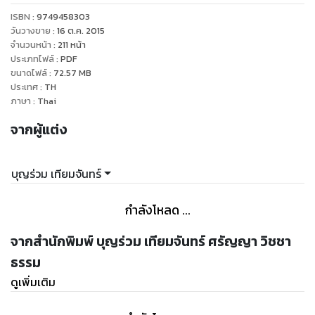
ปัญหาว่าใครเป็นฆาตกร หรือจะเป็นเพราะพระองค์ทำปืนลั่นเอง
ISBN :
9749458303
การสืบสวนหาตัวคนร้ายเป็นไปอย่างดุเดือด...
วันวางขาย
:
16 ต.ค. 2015
ศาลฎีกาตัดสินเมื่อวันที่ ๑๒ ตุลาคม ๒๔๙๗ ให้ประหารชีวิตจำเลย
จำนวนหน้า
:
211
หน้า
ประเภทไฟล์
:
PDF
ทั้งสามคน รวมเวลาพิจารณาคดีทั้งสิ้น ๘ ปี กับ ๔ เดือน
ขนาดไฟล์
:
72.57
MB
คดีนอกจากจะเป็นเรื่องลอบปลงพระชนม์ในหลวง ร.๘ ซึ่งเป็นที่รัก
ประเทศ
:
TH
สูงสุดของคนไทยแล้ว ยังจะมีการทำลายล้างทางการเมืองเข้ามา
ภาษา
:
Thai
เกี่ยวข้องด้วย นายปรีดี พนมยงค์ อดีตนายกรัฐมนตรีและรัฐบุรุษ
จากผู้แต่ง
ของไทย ผู้เคยมีคุณอนันต์แก่ชาติก็พลอยโดนกล่าวหาว่ามีส่วน
ร่วมการทำผิด ซึ่งท่านปรีดีฯ อาจไม่รู้เรื่องอะไรด้วย จนท่านปรีดีฯ
ต้องหลบหนีคณะรัฐประหารไปถึงแก่อนิจกรรมในต่างแดน
บุญร่วม เทียมจันทร์
ข้าพเจ้าขอบันทึกคำพิพากษาคดีสำคัญนี้ไว้ในแผ่นดินเพื่อเป็นคดี
ประวัติศาสตร์อันสำคัญของบ้านเมือง เพื่อลูกหลานรุ่นต่อๆ ไปจะ
กำลังโหลด ...
ได้ศึกษาและระลึกถึงวันมหาวิปโยคของชาวไทย
ด้วยความเคารพ
จากสำนักพิมพ์ บุญร่วม เทียมจันทร์ ศรัญญา วิชชา
บุญร่วม เทียมจันทร์ อดีตอธิบดีอัยการฯ
ธรรม
ศรัญญา วิชชาธรรม ทนายความ ชั้น ๑
ดูเพิ่มเติม