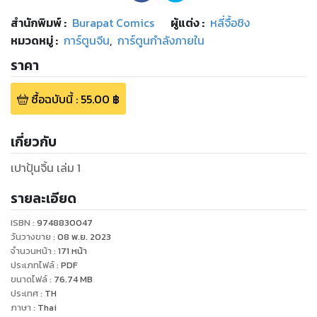
สำนักพิมพ์
:
Burapat Comics
ผู้แต่ง :
หลี่จื้อชิง
หมวดหมู่
:
การ์ตูนจีน
,
การ์ตูนกำลังภายใน
ราคา
ซื้อฉบับนี้
:
55.00
฿
เกี่ยวกับ
เปาปุ้นจิ้น เล่ม 1
รายละเอียด
ISBN :
9748830047
วันวางขาย
:
08 พ.ย. 2023
จำนวนหน้า
:
171
หน้า
ประเภทไฟล์
:
PDF
ขนาดไฟล์
:
76.74
MB
ประเทศ
:
TH
ภาษา
:
Thai