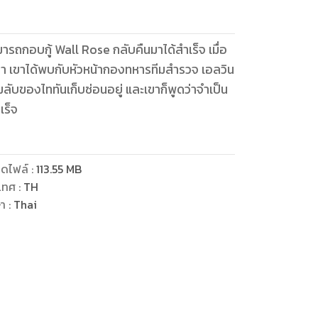
รถกอบกู้ Wall Rose กลับคืนมาได้สำเร็จ เมื่อ
มา เขาได้พบกับหัวหน้ากองทหารทีมสำรวจ เอลวิน
ลับของไททันเก็บซ่อนอยู่ และเขาก็พูดว่าจำเป็น
เร็จ
ดไฟล์
:
113.55
MB
เทศ
:
TH
ษา
:
Thai