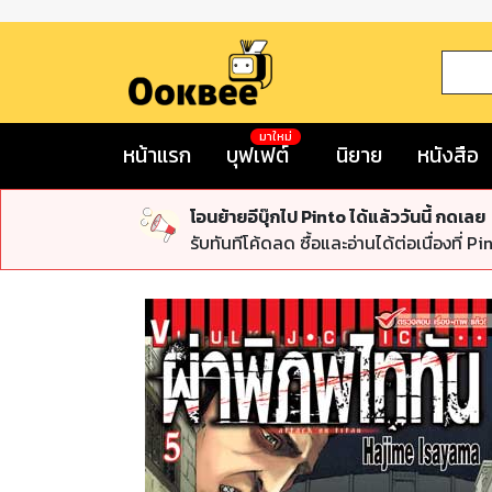
มาใหม่
หน้าแรก
บุฟเฟต์
นิยาย
หนังสือ
โอนย้ายอีบุ๊กไป Pinto ได้แล้ววันนี้ กดเลย
รับทันทีโค้ดลด ซื้อและอ่านได้ต่อเนื่องที่ Pi