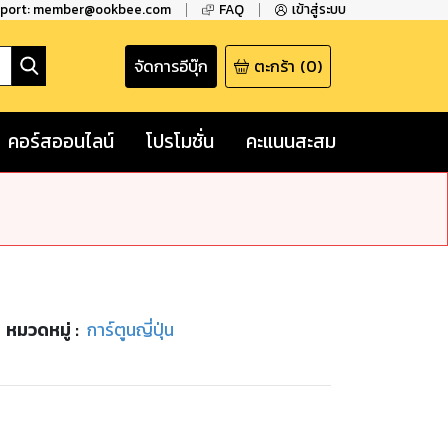
pport: member@ookbee.com
FAQ
เข้าสู่ระบบ
จัดการอีบุ๊ก
ตะกร้า
(
0
)
คอร์สออนไลน์
โปรโมชั่น
คะแนนสะสม
หมวดหมู่
:
การ์ตูนญี่ปุ่น