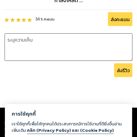
กำลังโหลด ...
ส่งคะแนน
ให้
5
คะแนน
ส่งรีวิว
Copyright ©
2026
Storylog Co., Ltd. - สตอรี่ล็อกขอสงวนสิทธิ์ไม่รับผิดชอบ
การใช้คุกกี้
ต่อผลงานหรือเนื้อหาใดที่อัปโหลดผ่านเว็บไซต์และปรากฏว่าละเมิดสิทธิใน
ทรัพย์สินทางปัญญาของบุคคลอื่นหรือขัดต่อกฎหมายและศีลธรรม ดังนั้น ผู้อ่าน
เราใช้คุกกี้เพื่อให้ทุกคนได้ประสบการณ์การใช้งานที่ดียิ่งขึ้นอ่าน
ทุกท่านโปรดใช้วิจารณญาณในการกลั่นกรองด้วยตนเอง และหากท่านพบว่าส่วน
เพิ่มเติม
คลิก (Privacy Policy) และ (Cookie Policy)
หนึ่งส่วนใดขัดต่อกฎหมายและศีลธรรม กรุณาแจ้งมายังบริษัท เพื่อทีมงานจะได้