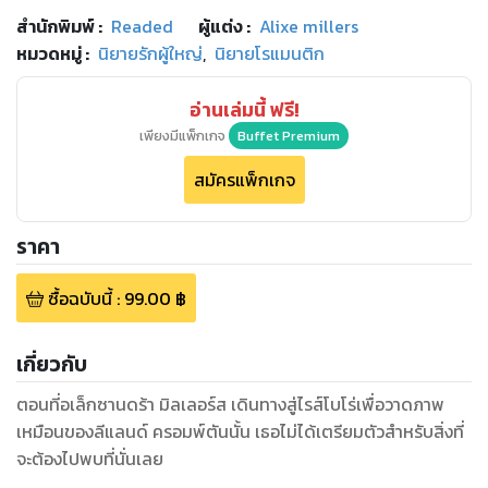
สำนักพิมพ์
:
Readed
ผู้แต่ง :
Alixe millers
หมวดหมู่
:
นิยายรักผู้ใหญ่
,
นิยายโรแมนติก
อ่านเล่มนี้ ฟรี!
เพียงมีแพ็กเกจ
Buffet Premium
สมัครแพ็กเกจ
ราคา
ซื้อฉบับนี้
:
99.00
฿
เกี่ยวกับ
ตอนที่อเล็กซานดร้า มิลเลอร์ส เดินทางสู่ไรส์โบโร่เพื่อวาดภาพ
เหมือนของลีแลนด์ ครอมพ์ตันนั้น เธอไม่ได้เตรียมตัวสำหรับสิ่งที่
จะต้องไปพบที่นั่นเลย