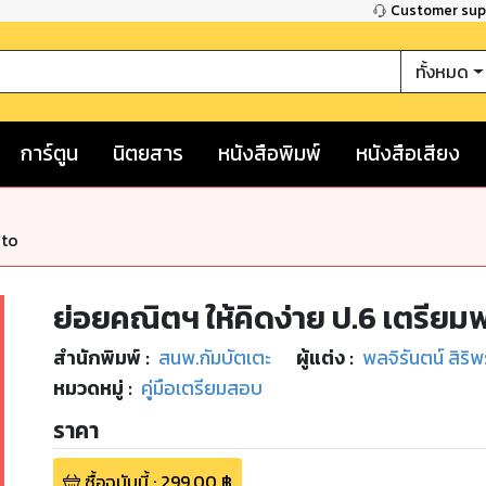
Customer su
ทั้งหมด
การ์ตูน
นิตยสาร
หนังสือพิมพ์
หนังสือเสียง
nto
ย่อยคณิตฯ ให้คิดง่าย ป.6 เตรีย
สำนักพิมพ์
:
สนพ.กัมบัตเตะ
ผู้แต่ง :
พลจิรันตน์ สิร
หมวดหมู่
:
คู่มือเตรียมสอบ
ราคา
ซื้อฉบับนี้
:
299.00
฿