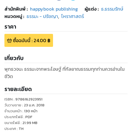
สำนักพิมพ์
:
happybook publishing
ผู้แต่ง :
ธ.ธรรมรักษ์
หมวดหมู่
:
ธรรมะ - ปรัชญา
,
โหราศาสตร์
ราคา
ซื้อฉบับนี้
:
24.00
฿
เกี่ยวกับ
พุทธวจนะ ธรรมะจากพระโอษฐ์ ที่กัลยาณธรรมทุกท่านควรอ่านใน
ชีวิต
รายละเอียด
ISBN :
9786162923951
วันวางขาย
:
23 ม.ค. 2018
จำนวนหน้า
:
130
หน้า
ประเภทไฟล์
:
PDF
ขนาดไฟล์
:
21.99
MB
ประเทศ
:
TH