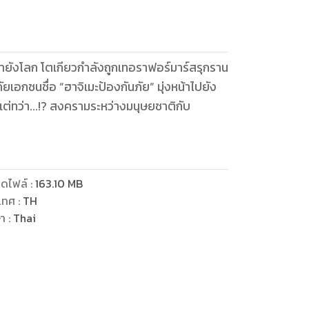
ายังโลก โตเกียวกำลังถูกเทอราฟอร์มาร์สรุกราน
เอกชนชื่อ “ฮาจิเมะป้องกันภัย” มุ่งหน้าไปยัง
ต่ทว่า...!? สงครามระหว่างมนุษยชาติกับ
ดไฟล์
:
163.10
MB
เทศ
:
TH
ษา
:
Thai