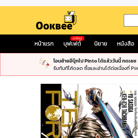
มาใหม่
หน้าแรก
บุฟเฟต์
นิยาย
หนังสือ
โอนย้ายอีบุ๊กไป Pinto ได้แล้ววันนี้ กดเลย
รับทันทีโค้ดลด ซื้อและอ่านได้ต่อเนื่องที่ Pi