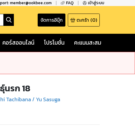
pport: member@ookbee.com
FAQ
เข้าสู่ระบบ
จัดการอีบุ๊ก
ตะกร้า
(
0
)
คอร์สออนไลน์
โปรโมชั่น
คะแนนสะสม
ุ์นรก 18
hi Tachibana / Yu Sasuga