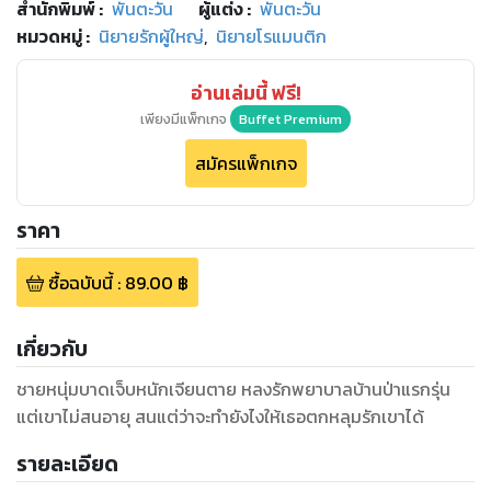
สำนักพิมพ์
:
พันตะวัน
ผู้แต่ง :
พันตะวัน
หมวดหมู่
:
นิยายรักผู้ใหญ่
,
นิยายโรแมนติก
อ่านเล่มนี้ ฟรี!
เพียงมีแพ็กเกจ
Buffet Premium
สมัครแพ็กเกจ
ราคา
ซื้อฉบับนี้
:
89.00
฿
เกี่ยวกับ
ชายหนุ่มบาดเจ็บหนักเจียนตาย หลงรักพยาบาลบ้านป่าแรกรุ่น
แต่เขาไม่สนอายุ สนแต่ว่าจะทำยังไงให้เธอตกหลุมรักเขาได้
รายละเอียด