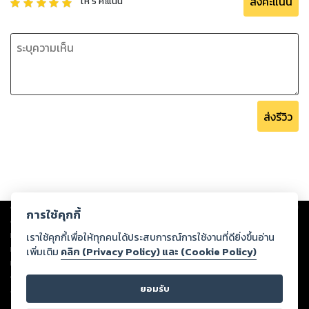
ส่งคะแนน
ให้
5
คะแนน
ส่งรีวิว
Copyright ©
2026
Storylog Co., Ltd. - สตอรี่ล็อกขอสงวนสิทธิ์ไม่รับผิดชอบ
การใช้คุกกี้
ต่อผลงานหรือเนื้อหาใดที่อัปโหลดผ่านเว็บไซต์และปรากฏว่าละเมิดสิทธิใน
ทรัพย์สินทางปัญญาของบุคคลอื่นหรือขัดต่อกฎหมายและศีลธรรม ดังนั้น ผู้อ่าน
เราใช้คุกกี้เพื่อให้ทุกคนได้ประสบการณ์การใช้งานที่ดียิ่งขึ้นอ่าน
ทุกท่านโปรดใช้วิจารณญาณในการกลั่นกรองด้วยตนเอง และหากท่านพบว่าส่วน
เพิ่มเติม
คลิก (Privacy Policy) และ (Cookie Policy)
หนึ่งส่วนใดขัดต่อกฎหมายและศีลธรรม กรุณาแจ้งมายังบริษัท เพื่อทีมงานจะได้
ดำเนินการในทันที ทั้งนี้ ทางสตอรี่ล็อกขอสงวนลิขสิทธิ์ตามพระราชบัญญัติ
ยอมรับ
ลิขสิทธิ์ พ.ศ. 2537 (ฉบับล่าสุด)