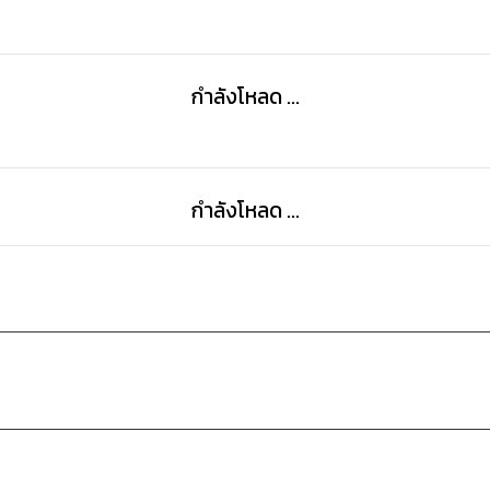
ข้าสูญเสียคนที่ข้ารักไปให้กับบุรุษอื่นโดยที่ข้ายังไม่ทันได้
ข้ารู้สึกเสียใจเป็นอย่างมากจนถึงกับคว้าเอาผู้หญิงที่เป็น
มาเป็นตัวแทนของนาง วันเวลาผ่านไปข้ากลับมาพบนางอีกค
กำลังโหลด ...
และนั่นทำให้ข้ารู้ความจริงอะไรบางอย่างเข้า...
นางแอบอุ้มท้องลูกของข้าโดยที่ข้าไม่ยินยอมและไม่ได้รับรู้
ใจง่ายเช่นนางและนางจะต้องได้รับบทเรียนจากข้าโทษฐานที่
กำลังโหลด ...
ตอนพิเศษ 4 ตอนเฉพาะใน Ebook เท่านั้น!
- ชีวิตหลังแต่งงาน
- บันทึกของเสี่ยวซือ
- บนรถม้าก็ตื่นเต้นดี