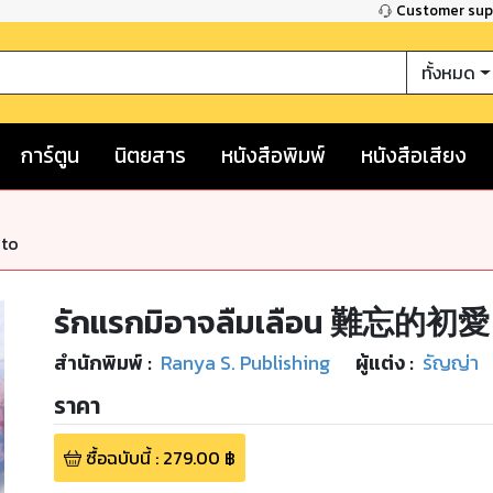
Customer su
ทั้งหมด
การ์ตูน
นิตยสาร
หนังสือพิมพ์
หนังสือเสียง
nto
รักแรกมิอาจลืมเลือน 難忘的初愛
สำนักพิมพ์
:
Ranya S. Publishing
ผู้แต่ง :
รัญญ่า
ราคา
ซื้อฉบับนี้
:
279.00
฿