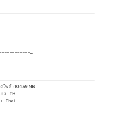
------------
่รักไป
องข้าบ้าง
ดไฟล์
:
104.59
MB
เทศ
:
TH
่ายเช่นเจ้ามาอุ้มท้องลูกของข้า”
ษา
:
Thai
ทว่าเขากลับเอ่ยด้วยประโยคเย็นชาที่แสนเจ็บปวด
-------------