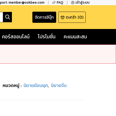
pport: member@ookbee.com
FAQ
เข้าสู่ระบบ
จัดการอีบุ๊ก
ตะกร้า
(
0
)
คอร์สออนไลน์
โปรโมชั่น
คะแนนสะสม
หมวดหมู่
:
นิยายย้อนยุค
,
นิยายจีน