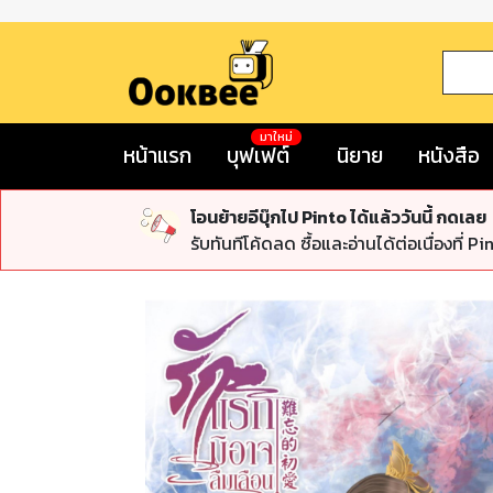
มาใหม่
หน้าแรก
บุฟเฟต์
นิยาย
หนังสือ
โอนย้ายอีบุ๊กไป Pinto ได้แล้ววันนี้ กดเลย
รับทันทีโค้ดลด ซื้อและอ่านได้ต่อเนื่องที่ Pi