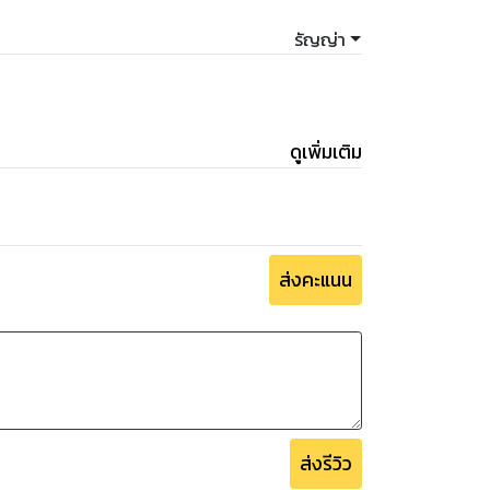
เอ่ยบอกรักนาง
รัญญ่า
สหายสนิทของสตรีอันเป็นที่รัก
รั้งโดยบังเอิญ
 ข้าจะไม่มีวันให้บุตรสาวของข้าต้องอยู่กับสตรี
ดูเพิ่มเติม
บังอาจทำอันใดลับหลังข้าเช่นนี้!
ส่งคะแนน
ส่งรีวิว