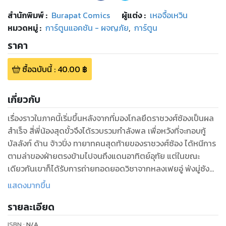
สำนักพิมพ์
:
Burapat Comics
ผู้แต่ง :
เหอจื้อเหวิน
หมวดหมู่
:
การ์ตูนแอคชัน - ผจญภัย
,
การ์ตูน
ราคา
ซื้อฉบับนี้
:
40.00
฿
เกี่ยวกับ
เรื่องราวในภาคนี้เริ่มขึ้นหลังจากที่มองโกลยึดราชวงศ์ซ้องเป็นผล
สำเร็จ สี่พี่น้องสุดขั้วจึงได้รวบรวมกำลังพล เพื่อหวังที่จะกอบกู้
บัลลังก์ ด้าน จ้าวปิ่ง ทายาทคนสุดท้ายของราชวงศ์ซ้อง ได้หนีการ
ตามล่าของฝ่ายตรงข้ามไปจนถึงแดนอาทิตย์อุทัย แต่ในขณะ
เดียวกันเขาก็ได้รับการถ่ายทอดยอดวิชาจากหลงเฟยอู่ ฟ่งมู่ซัง
และ เผ่าหยินหลิน และด้วยพรสวรรค์ที่เหนือล้ำ ทำให้เขาบัญญัติ
แสดงมากขึ้น
ยอดวิชาของตนเองเป็นผลสำเร็จ เขาจึงตั้งมั่นว่าสักวันเขาจะต้อง
รายละเอียด
กลับมาแก้แค้น และชิงแผ่นดินกลับคืนมาให้ได้ ท้ายสุดแล้ว จ้าวปิ่ง
จะทำสำเร็จหรือไม่? และเขาจะเก่งกาจได้ถึงขั้นไหน ร่วมลุ้นไปกับ
ISBN :
N/A