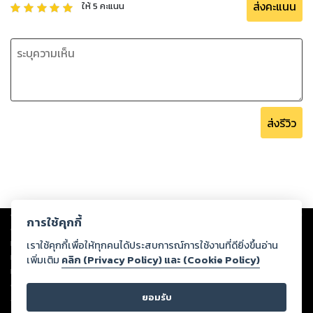
ส่งคะแนน
ให้
5
คะแนน
ส่งรีวิว
Copyright ©
2026
Storylog Co., Ltd. - สตอรี่ล็อกขอสงวนสิทธิ์ไม่รับผิดชอบ
การใช้คุกกี้
ต่อผลงานหรือเนื้อหาใดที่อัปโหลดผ่านเว็บไซต์และปรากฏว่าละเมิดสิทธิใน
ทรัพย์สินทางปัญญาของบุคคลอื่นหรือขัดต่อกฎหมายและศีลธรรม ดังนั้น ผู้อ่าน
เราใช้คุกกี้เพื่อให้ทุกคนได้ประสบการณ์การใช้งานที่ดียิ่งขึ้นอ่าน
ทุกท่านโปรดใช้วิจารณญาณในการกลั่นกรองด้วยตนเอง และหากท่านพบว่าส่วน
เพิ่มเติม
คลิก (Privacy Policy) และ (Cookie Policy)
หนึ่งส่วนใดขัดต่อกฎหมายและศีลธรรม กรุณาแจ้งมายังบริษัท เพื่อทีมงานจะได้
ดำเนินการในทันที ทั้งนี้ ทางสตอรี่ล็อกขอสงวนลิขสิทธิ์ตามพระราชบัญญัติ
ยอมรับ
ลิขสิทธิ์ พ.ศ. 2537 (ฉบับล่าสุด)