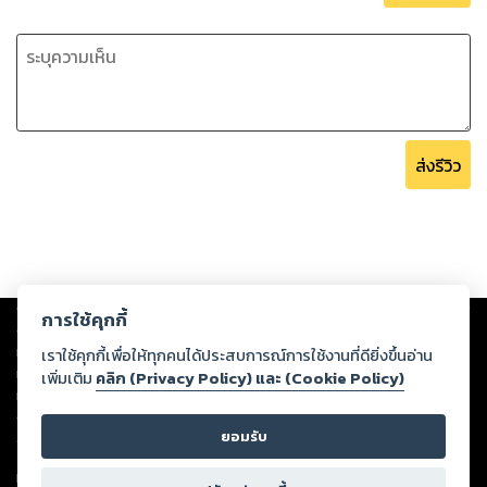
ส่งรีวิว
Copyright ©
2026
Storylog Co., Ltd. - สตอรี่ล็อกขอสงวนสิทธิ์ไม่รับผิดชอบ
การใช้คุกกี้
ต่อผลงานหรือเนื้อหาใดที่อัปโหลดผ่านเว็บไซต์และปรากฏว่าละเมิดสิทธิใน
ทรัพย์สินทางปัญญาของบุคคลอื่นหรือขัดต่อกฎหมายและศีลธรรม ดังนั้น ผู้อ่าน
เราใช้คุกกี้เพื่อให้ทุกคนได้ประสบการณ์การใช้งานที่ดียิ่งขึ้นอ่าน
ทุกท่านโปรดใช้วิจารณญาณในการกลั่นกรองด้วยตนเอง และหากท่านพบว่าส่วน
เพิ่มเติม
คลิก (Privacy Policy) และ (Cookie Policy)
หนึ่งส่วนใดขัดต่อกฎหมายและศีลธรรม กรุณาแจ้งมายังบริษัท เพื่อทีมงานจะได้
ดำเนินการในทันที ทั้งนี้ ทางสตอรี่ล็อกขอสงวนลิขสิทธิ์ตามพระราชบัญญัติ
ยอมรับ
ลิขสิทธิ์ พ.ศ. 2537 (ฉบับล่าสุด)
For support: member@ookbee.com