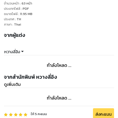
นั้นช่างชวนสยิวยิ่งนัก
จำนวนหน้า
:
63
หน้า
ฮุ่ยเหอนิ่ง! ยามนางนั่งข้างบนยิ่งนานเขายิ่งอยากได้นางมากขึ้น
ประเภทไฟล์
:
PDF
ขนาดไฟล์
:
11.95
MB
เรื่อยๆ
ประเทศ
:
TH
หลี่ม่านที่นึกอยากจะแกล้งท่านเหอจึงบดเบียดก้นของนางลงเน้นๆ
ภาษา
:
Thai
ตรงท่อนดุ๊กดิ๊ก ที่ทับอยู่
จากผู้แต่ง
“อ่าห์...หลี่ม่าน...ซี๊ดดดดดด” ฮุ่ยเหอที่แทบทนไม่ไหวแล้ว อยากจับ
หวางลี่อิง
กำลังโหลด ...
จากสำนักพิมพ์ หวางลี่อิง
ดูเพิ่มเติม
กำลังโหลด ...
ส่งคะแนน
ให้
5
คะแนน