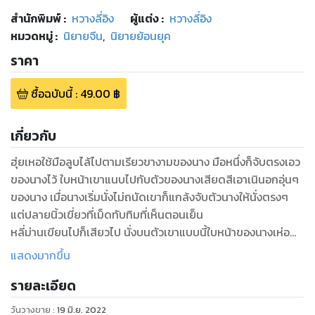
สำนักพิมพ์
:
หวางลี่อิง
ผู้แต่ง :
หวางลี่อิง
หมวดหมู่
:
นิยายจีน
,
นิยายย้อนยุค
ราคา
ซื้อฉบับนี้
:
49.00
฿
เกี่ยวกับ
ฮุ่ยเหอใช้มือลูบไล้ไปตามเรียวขางามของนาง มือหนึ่งก็จับตรงเอว
ของนางไว้ ใบหน้าเขาแนบไปกับตัวของนางเสียดสีเอาเนินอกอุ่นๆ
ของนาง เมื่อนางเริ่มนั่งไม่ถนัดเขาก็แกล้งจับตัวนางให้นั่งตรงๆ
แต่ปลายนิ้วเขี่ยวที่เม็ดทับทิมที่เห็นตอนเย็น
หลี่ม่านเขียนไปก็เสียวไป นั่งบนตัวเขาแบบนี้ใบหน้าของนางเห่อ
ร้อนไปหมด แถมยังมีอะไรดุ๊กดิ๊กทิ่มก้นของนาง แต่นางก็ไม่กล้า
แสดงมากขึ้น
ถาม เพราะกลัวคำตอบนางไม่ใช่ไม่รู้เรื่อง เพียงแต่ฟังๆ เขาเล่ากัน
รายละเอียด
มาบ้าง แต่มิเคยเท่านั้นเอง โดยเฉพาะหนังสือ “สมุดใต้หมอน” ที่มี
ท่วงท่าแห่งรักทางเพศในราชสำนัก ที่มีคนคัดลอกต่อๆ มา แต่ละท่า
วันวางขาย
:
19 มิ.ย. 2022