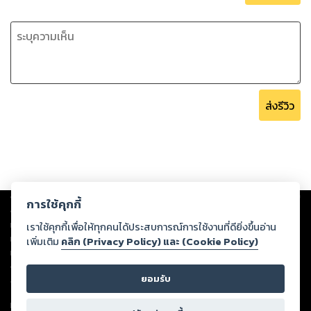
เพราะเรื่องนี้ '' กาวมาก'' ฮะ #เน้นกาวไม่เอาสาระ (-,.-) #แต่รักนะ
คนอ่าน
ส่งรีวิว
Copyright ©
2026
Storylog Co., Ltd. - สตอรี่ล็อกขอสงวนสิทธิ์ไม่รับผิดชอบ
การใช้คุกกี้
ต่อผลงานหรือเนื้อหาใดที่อัปโหลดผ่านเว็บไซต์และปรากฏว่าละเมิดสิทธิใน
ทรัพย์สินทางปัญญาของบุคคลอื่นหรือขัดต่อกฎหมายและศีลธรรม ดังนั้น ผู้อ่าน
เราใช้คุกกี้เพื่อให้ทุกคนได้ประสบการณ์การใช้งานที่ดียิ่งขึ้นอ่าน
ทุกท่านโปรดใช้วิจารณญาณในการกลั่นกรองด้วยตนเอง และหากท่านพบว่าส่วน
เพิ่มเติม
คลิก (Privacy Policy) และ (Cookie Policy)
หนึ่งส่วนใดขัดต่อกฎหมายและศีลธรรม กรุณาแจ้งมายังบริษัท เพื่อทีมงานจะได้
ดำเนินการในทันที ทั้งนี้ ทางสตอรี่ล็อกขอสงวนลิขสิทธิ์ตามพระราชบัญญัติ
ยอมรับ
ลิขสิทธิ์ พ.ศ. 2537 (ฉบับล่าสุด)
For support: member@ookbee.com