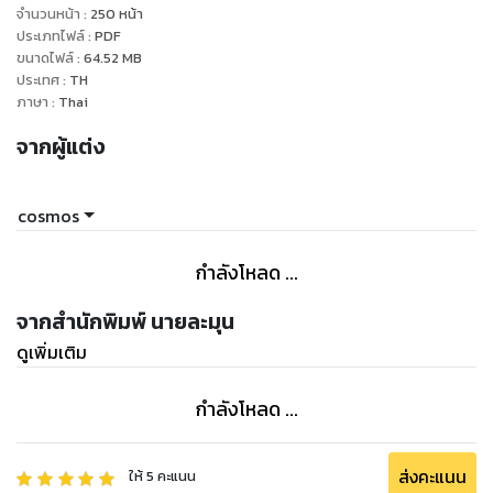
...ตู้ม กลายเป็นโกโก้ครั้นช์!!
จำนวนหน้า
:
250
หน้า
ประเภทไฟล์
:
PDF
ขนาดไฟล์
:
64.52
MB
ใครเห็นก็คิดว่าตายแต่เปล่าครับ กูเสือกย้อนเวลากลับมาได้... ย้อน
ประเทศ
:
TH
มาเจอนายเอกตอนเจอกันครั้งแรก เหตุการณ์ทุกอย่างเหมือนเดิม
ภาษา
:
Thai
เป๊ะ ๆ
จากผู้แต่ง
แหมมม ...รอบนี้ไม่ได้แดกกูหรอกครับที่รัก...เอาละ จากนี้กูจะไม่เอา
ตีนไปแหย่ให้ตัวเองเจ็บอีก รักกับไอ้พระเอกให้พอ ส่วนนิธิศจะไปตี
cosmos
ป้อม...
กำลังโหลด ...
มันควรเป็นแบบนั้น...
จากสำนักพิมพ์ นายละมุน
แล้วไหงไอ้พระเอกมันถึงได้เบนเป้าหมายมาหากูแทนวะเนี่ย!!
ดูเพิ่มเติม
#พระรองโดนฟาด
กำลังโหลด ...
!!!!! คำเตือน:: กรุณาถอดสมองออกก่อนอ่าน
ส่งคะแนน
ให้
5
คะแนน