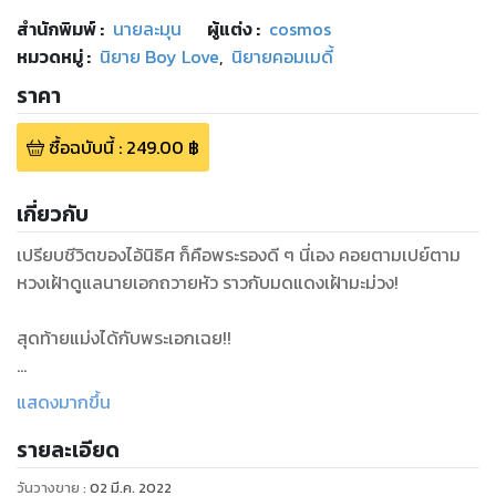
สำนักพิมพ์
:
นายละมุน
ผู้แต่ง :
cosmos
หมวดหมู่
:
นิยาย Boy Love
,
นิยายคอมเมดี้
ราคา
ซื้อฉบับนี้
:
249.00
฿
เกี่ยวกับ
เปรียบชีวิตของไอ้นิธิศ ก็คือพระรองดี ๆ นี่เอง คอยตามเปย์ตาม
หวงเฝ้าดูแลนายเอกถวายหัว ราวกับมดแดงเฝ้ามะม่วง!
สุดท้ายแม่งได้กับพระเอกเฉย!!
โอเค... กูอาจยังดีไม่พอ... เพราะงั้นนิธิศจะถอย... แต่เหมือนเคราะห์
แสดงมากขึ้น
ซ้ำกรรมซัด ระหว่างขับรถกลับจากงานแต่ง รถผมเสือกเสียหลัก
รายละเอียด
ประสานงากับเสาไฟฟ้า
วันวางขาย
:
02 มี.ค. 2022