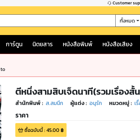
Customer su
ทั้งหมด
การ์ตูน
นิตยสาร
หนังสือพิมพ์
หนังสือเสียง
nto
ตีหนึ่งสามสิบเจ็ดนาที(รวมเรื่องสั้
สำนักพิมพ์
:
ส.สมนึก
ผู้แต่ง :
อนุรัก
หมวดหมู่
:
เรื
ราคา
ซื้อฉบับนี้
:
45.00
฿