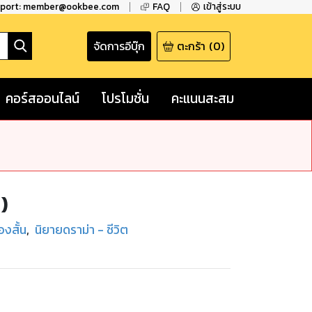
pport: member@ookbee.com
FAQ
เข้าสู่ระบบ
จัดการอีบุ๊ก
ตะกร้า
(
0
)
คอร์สออนไลน์
โปรโมชั่น
คะแนนสะสม
น)
่องสั้น
,
นิยายดราม่า - ชีวิต