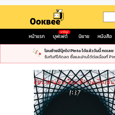
มาใหม่
หน้าแรก
บุฟเฟต์
นิยาย
หนังสือ
โอนย้ายอีบุ๊กไป Pinto ได้แล้ววันนี้ กดเลย
รับทันทีโค้ดลด ซื้อและอ่านได้ต่อเนื่องที่ Pi