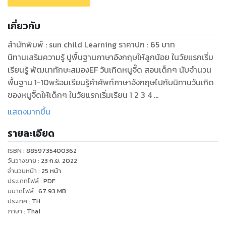
เกี่ยวกับ
สำนักพิมพ์ : sun child Learning ราคาปก : 65 บาท
นิทานเสริมความรู้ ปูพื้นฐานภาษาอังกฤษให้ลูกน้อย ในวัยแรกเริ่ม
เรียนรู้ พัฒนาทักษะสมองEF วันเกิดหนูจี๊ด สอนเด็กๆ นับจำนวน
พื้นฐาน 1-10พร้อมเรียนรู้คำศัพท์ภาษาอังกฤษไปกับนิทานวันเกิด
ของหนูจี๊ดให้เด็กๆ ในวัยแรกเริ่มเรียน 1 2 3 4
แสดงมากขึ้น
รายละเอียด
ISBN :
8859735400362
วันวางขาย
:
23 ก.ย. 2022
จำนวนหน้า
:
25
หน้า
ประเภทไฟล์
:
PDF
ขนาดไฟล์
:
67.93
MB
ประเทศ
:
TH
ภาษา
:
Thai