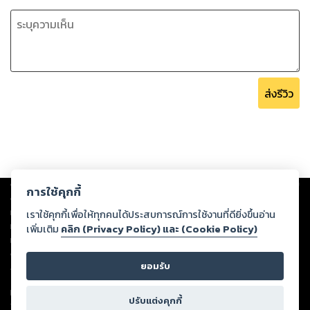
ส่งรีวิว
Copyright ©
2026
Storylog Co., Ltd. - สตอรี่ล็อกขอสงวนสิทธิ์ไม่รับผิดชอบ
การใช้คุกกี้
ต่อผลงานหรือเนื้อหาใดที่อัปโหลดผ่านเว็บไซต์และปรากฏว่าละเมิดสิทธิใน
ทรัพย์สินทางปัญญาของบุคคลอื่นหรือขัดต่อกฎหมายและศีลธรรม ดังนั้น ผู้อ่าน
เราใช้คุกกี้เพื่อให้ทุกคนได้ประสบการณ์การใช้งานที่ดียิ่งขึ้นอ่าน
ทุกท่านโปรดใช้วิจารณญาณในการกลั่นกรองด้วยตนเอง และหากท่านพบว่าส่วน
เพิ่มเติม
คลิก (Privacy Policy) และ (Cookie Policy)
หนึ่งส่วนใดขัดต่อกฎหมายและศีลธรรม กรุณาแจ้งมายังบริษัท เพื่อทีมงานจะได้
ดำเนินการในทันที ทั้งนี้ ทางสตอรี่ล็อกขอสงวนลิขสิทธิ์ตามพระราชบัญญัติ
ยอมรับ
ลิขสิทธิ์ พ.ศ. 2537 (ฉบับล่าสุด)
For support: member@ookbee.com
ปรับแต่งคุกกี้
Version
1.3.17