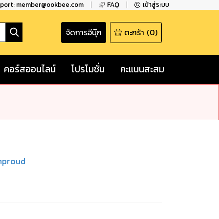
pport: member@ookbee.com
FAQ
เข้าสู่ระบบ
จัดการอีบุ๊ก
ตะกร้า
(
0
)
คอร์สออนไลน์
โปรโมชั่น
คะแนนสะสม
mproud