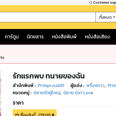
Customer su
ทั้งหมด
การ์ตูน
นิตยสาร
หนังสือพิมพ์
หนังสือเสียง
nto
รักแรกพบ ทนายของฉัน
สำนักพิมพ์
:
Primproud45
ผู้แต่ง :
พริ้มพราว
,
Pri
หมวดหมู่
:
นิยายรักผู้ใหญ่
,
นิยาย Girl Love
ราคา
ซื้อฉบับนี้
:
179.00
฿