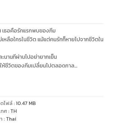
ห็น เธอคือรักแรกพบของภีม
ไม่เหลือใครในชีวิต แม้แต่คนรักก็หายไปจากชีวิตใน
ต่ละนานทีผ่านไปอย่ายากเย็น
ทำให้ชีวิตของภีมเปลี่ยนไปตลอดกาล
้เธอตกหลุมรักทันทีที่ภีมสบสายตาที่จริงจัง
ามาเปลี่ยนชีวิตของภีม จากคนที่กำลังจะตาย
ดไฟล์
:
10.47
MB
เทศ
:
TH
ษา
:
Thai