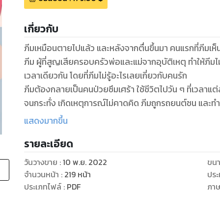
เกี่ยวกับ
ภีมเหมือนตายไปแล้ว และหลังจากตื่นขึ้นมา คนแรกที่ภีมเ
ภีม ผู้ที่สูญเสียครอบครัวพ่อและแม่จากอุบัติเหตุ ทำให้ภีม
เวลาเดียวกัน โดยที่ภีมไม่รู้อะไรเลยเกี่ยวกับคนรัก
ภีมต้องกลายเป็นคนป่วยซึมเศร้า ใช้ชีวิตไปวัน ๆ ที่เวลาแ
จนกระทั่ง เกิดเหตุการณ์ไม่คาดคิด ภีมถูกรถยนต์ชน และ
ภีมตื่นขึ้นมา พบเจอหญิงสาวคนแรก และหญิงสาวคนนั้นทำให
แสดงมากขึ้น
ทนายความชิชา หญิงสาวสวย เก่งฉลาด และดีพร้อม เธอเข้
รายละเอียด
วันวางขาย
:
10 พ.ย. 2022
ขนา
จำนวนหน้า
:
219
หน้า
ประ
ประเภทไฟล์
:
PDF
ภา