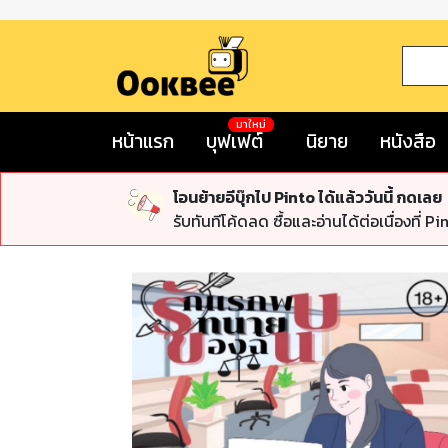
มาใหม่
หน้าแรก
บุฟเฟต์
นิยาย
หนังสือ
โอนย้ายอีบุ๊กไป Pinto ได้แล้ววันนี้ กดเลย
รับทันทีโค้ดลด ซื้อและอ่านได้ต่อเนื่องที่ Pi