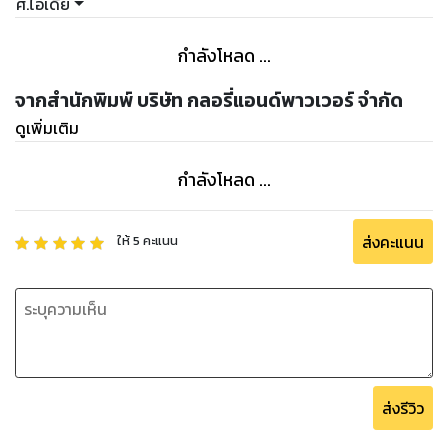
ศ.ไอเดีย
ตามได้ด้วยตัวเอง, ไม่ว่าคุณจะมีประสบการณ์หรือทุนเริ่มต้นเท่าไร.
ให้ "รวยไม่ง้อเงินเดือน! คู่มือสร้างรายได้เสริม" โดย ศ.ไอเดีย เป็น
กำลังโหลด ...
เพื่อนคู่ใจในการเดินทางสู่ความสำเร็จทางการเงินของคุณ. พร้อม
เปิดหน้าหนังสือ และเริ่มต้นเดินทางไปกับเราได้แล้ววันนี้!
จากสำนักพิมพ์ บริษัท กลอรี่แอนด์พาวเวอร์ จำกัด
ศ.ไอเดีย
ดูเพิ่มเติม
กำลังโหลด ...
ส่งคะแนน
ให้
5
คะแนน
ส่งรีวิว