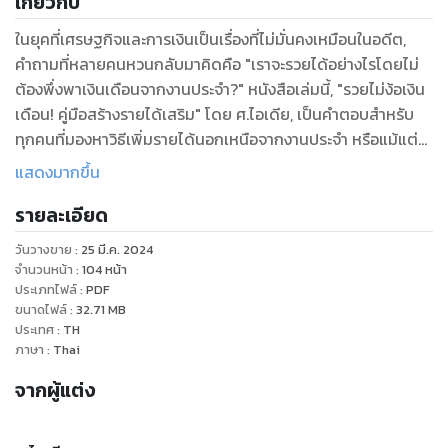
เกี่ยวกับ
ในยุคที่เศรษฐกิจและการเงินเป็นเรื่องที่ไม่มั่นคงเหมือนในอดีต,
คำถามที่หลายคนหวนกลับมาคิดคือ "เราจะรวยได้อย่างไรโดยไม่
ต้องพึ่งพาเงินเดือนจากงานประจำ?" หนังสือเล่มนี้, "รวยไม่ง้อเงิน
เดือน! คู่มือสร้างรายได้เสริม" โดย ศ.ไอเดีย, เป็นคำตอบสำหรับ
ทุกคนที่มองหาวิธีเพิ่มรายได้นอกเหนือจากงานประจำ หรือแม้แต่
สำหรับผู้ที่ต้องการทำให้เงินทำงานให้กับตนเอง.
แสดงมากขึ้น
คู่มือนี้ได้รวบรวมเคล็ดลับ, วิธีการ, และแนวทางการสร้างรายได้
รายละเอียด
เสริมจากหลายแหล่ง, ไม่ว่าจะเป็นการลงทุน, การเริ่มต้นธุรกิจ
ขนาดเล็ก, การใช้ทักษะและความสามารถพิเศษในการสร้าง
วันวางขาย
:
25 มี.ค. 2024
ผลิตภัณฑ์หรือบริการ, หรือแม้กระทั่งการสร้างรายได้จากงาน
จำนวนหน้า
:
104
หน้า
อดิเรก. ทุกบทในหนังสือเล่มนี้ถูกออกแบบมาเพื่อไม่เพียงแต่
ประเภทไฟล์
:
PDF
ขนาดไฟล์
:
32.71
MB
แนะนำคุณให้รู้จักกับโอกาสทางการเงินที่หลากหลาย, แต่ยังช่วยให้
ประเทศ
:
TH
คุณสามารถนำไปประยุกต์ใช้และเริ่มต้นได้จริงในชีวิตประจำวันของ
ภาษา
:
Thai
คุณ. หนังสือเล่มนี้ ไม่เพียงแต่เป็นคู่มือให้ความรู้เท่านั้น แต่ยังเป็น
จากผู้แต่ง
แรงบันดาลใจให้กับทุกคนที่เคยฝันอยากจะมีอิสระทางการเงินและ
ไม่ต้องง้อเงินเดือนจากงานประจำอีกต่อไป. ผ่านหน้าหนังสือ, ศ.ไอ
เดีย จะนำพาคุณไปพบกับเส้นทางแห่งความรวยที่คุณสามารถเดิน