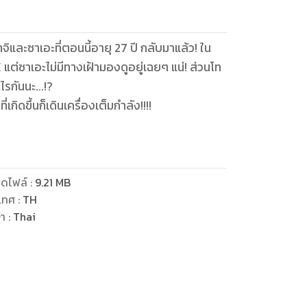
จิและซาเอะที่ตอนนี้อายุ 27 ปี กลับมาแล้ว! ใน
แต่ซาเอะไม่มีทางเฝ้ามองดูอยู่เฉยๆ แน่! ส่วนโท
ไรกันนะ...!?
เกิดขึ้นก็เดินเครื่องเต็มกำลัง!!!!
ดไฟล์
:
9.21
MB
เทศ
:
TH
ษา
:
Thai