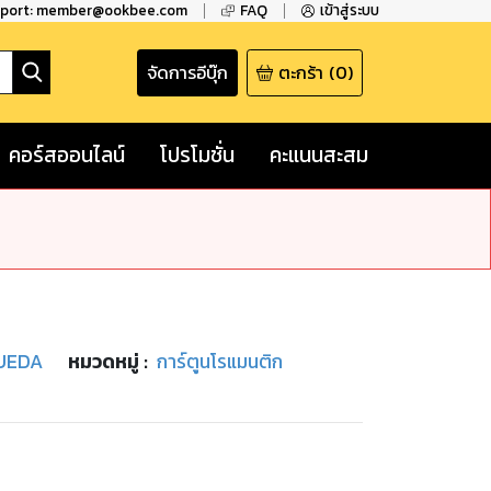
pport: member@ookbee.com
FAQ
เข้าสู่ระบบ
จัดการอีบุ๊ก
ตะกร้า
(
0
)
คอร์สออนไลน์
โปรโมชั่น
คะแนนสะสม
UEDA
หมวดหมู่
:
การ์ตูนโรแมนติก