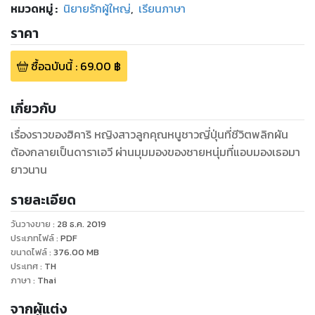
หมวดหมู่
:
นิยายรักผู้ใหญ่
,
เรียนภาษา
ราคา
ซื้อฉบับนี้
:
69.00
฿
เกี่ยวกับ
เรื่องราวของฮิคาริ หญิงสาวลูกคุณหนูชาวญี่ปุ่นที่ชีวิตพลิกผัน
ต้องกลายเป็นดาราเอวี ผ่านมุมมองของชายหนุ่มที่แอบมองเธอมา
ยาวนาน
รายละเอียด
วันวางขาย
:
28 ธ.ค. 2019
ประเภทไฟล์
:
PDF
ขนาดไฟล์
:
376.00
MB
ประเทศ
:
TH
ภาษา
:
Thai
จากผู้แต่ง