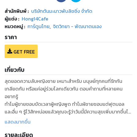
สำนักพิมพ์
:
บริษัทต้นมะนาวพับลิชชิ่ง จำกัด
ผู้แต่ง :
Hong14Cafe
หมวดหมู่
:
การ์ตูนไทย
,
จิตวิทยา - พัฒนาตนเอง
ราคา
GET FREE
เกี่ยวกับ
สุดยอดความลับหญิงชาย เหมาะสำหรับ มนุษย์ทุกคนที่รักกัน
เกลียดกัน หรือแค่อยู่ร่วมโลกเดียวกัน ตอบคำถามที่หลายคน
อยากรู้
ทำไมผู้ชายชอบขัดเวลาผู้หญิงพูด ทำไมผ้ชายชอบแต่ฟุตบอล
และอื่น ๆ รู้ไว้สักหน่อยแล้วคุณจะรู้ว่าวันนี้มีความสุขเพิ่มมากขึ้นได้
เมื่อเราเข้าใจกัน
แสดงมากขึ้น
รายละเอียด