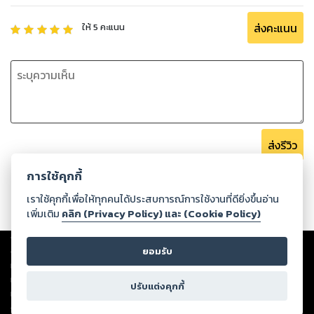
ส่งคะแนน
ให้
5
คะแนน
ส่งรีวิว
การใช้คุกกี้
เราใช้คุกกี้เพื่อให้ทุกคนได้ประสบการณ์การใช้งานที่ดียิ่งขึ้นอ่าน
เพิ่มเติม
คลิก (Privacy Policy) และ (Cookie Policy)
Copyright ©
2026
Storylog Co., Ltd. - สตอรี่ล็อกขอสงวนสิทธิ์ไม่รับผิดชอบ
ต่อผลงานหรือเนื้อหาใดที่อัปโหลดผ่านเว็บไซต์และปรากฏว่าละเมิดสิทธิใน
ยอมรับ
ทรัพย์สินทางปัญญาของบุคคลอื่นหรือขัดต่อกฎหมายและศีลธรรม ดังนั้น ผู้อ่าน
ทุกท่านโปรดใช้วิจารณญาณในการกลั่นกรองด้วยตนเอง และหากท่านพบว่าส่วน
ปรับแต่งคุกกี้
หนึ่งส่วนใดขัดต่อกฎหมายและศีลธรรม กรุณาแจ้งมายังบริษัท เพื่อทีมงานจะได้
ดำเนินการในทันที ทั้งนี้ ทางสตอรี่ล็อกขอสงวนลิขสิทธิ์ตามพระราชบัญญัติ