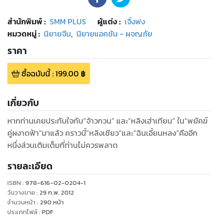
สำนักพิมพ์
:
SMM PLUS
ผู้แต่ง :
เจิ้งฟง
หมวดหมู่
:
นิยายจีน
,
นิยายแอคชัน - ผจญภัย
ราคา
ซื้อฉบับนี้
:
199.00
฿
เกี่ยวกับ
หากท่านเคยประทับใจกับ”จ้าวกวน” และ”หลิงเฮ่าเทียน” ใน”พยัคฆ์
คู่ผงาดฟ้า”มาแล้ว คราวนี้”หลิงเซียว”และ”ฉินเอี้ยนหลง”คืออีก
หนึ่งส่วนเติมเต็มที่ท่านไม่ควรพลาด
รายละเอียด
ISBN :
978-616-02-0204-1
วันวางขาย
:
29 ก.พ. 2012
จำนวนหน้า
:
290
หน้า
ประเภทไฟล์
:
PDF