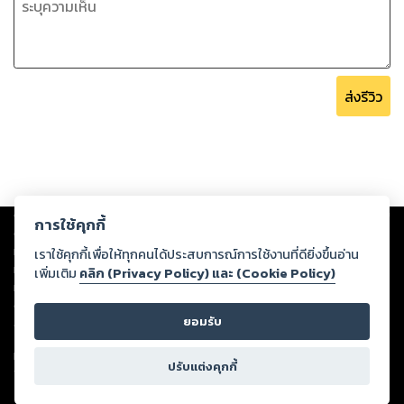
ส่งรีวิว
Copyright ©
2026
Storylog Co., Ltd. - สตอรี่ล็อกขอสงวนสิทธิ์ไม่รับผิดชอบ
การใช้คุกกี้
ต่อผลงานหรือเนื้อหาใดที่อัปโหลดผ่านเว็บไซต์และปรากฏว่าละเมิดสิทธิใน
ทรัพย์สินทางปัญญาของบุคคลอื่นหรือขัดต่อกฎหมายและศีลธรรม ดังนั้น ผู้อ่าน
เราใช้คุกกี้เพื่อให้ทุกคนได้ประสบการณ์การใช้งานที่ดียิ่งขึ้นอ่าน
ทุกท่านโปรดใช้วิจารณญาณในการกลั่นกรองด้วยตนเอง และหากท่านพบว่าส่วน
เพิ่มเติม
คลิก (Privacy Policy) และ (Cookie Policy)
หนึ่งส่วนใดขัดต่อกฎหมายและศีลธรรม กรุณาแจ้งมายังบริษัท เพื่อทีมงานจะได้
ดำเนินการในทันที ทั้งนี้ ทางสตอรี่ล็อกขอสงวนลิขสิทธิ์ตามพระราชบัญญัติ
ยอมรับ
ลิขสิทธิ์ พ.ศ. 2537 (ฉบับล่าสุด)
For support: member@ookbee.com
ปรับแต่งคุกกี้
Version
1.3.17