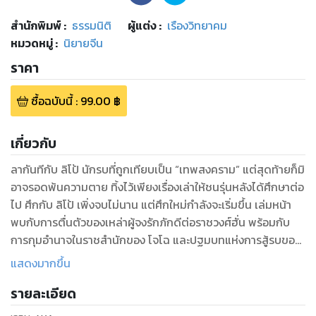
สำนักพิมพ์
:
ธรรมนิติ
ผู้แต่ง :
เรืองวิทยาคม
หมวดหมู่
:
นิยายจีน
ราคา
ซื้อฉบับนี้
:
99.00
฿
เกี่ยวกับ
ลากันทีกับ ลิโป้ นักรบที่ถูกเทียบเป็น “เทพสงคราม” แต่สุดท้ายก็มิ
อาจรอดพ้นความตาย ทิ้งไว้เพียงเรื่องเล่าให้ชนรุ่นหลังได้ศึกษาต่อ
ไป ศึกกับ ลิโป้ เพิ่งจบไม่นาน แต่ศึกใหม่กำลังจะเริ่มขึ้น เล่มหน้า
พบกับการตื่นตัวของเหล่าผู้จงรักภักดีต่อราชวงศ์ฮั่น พร้อมกับ
การกุมอำนาจในราชสำนักของ โจโฉ และปฐมบทแห่งการสู้รบของ
โจโฉ และ อ้วนเสี้ยว อดีตสองเพื่อนรัก
แสดงมากขึ้น
รายละเอียด