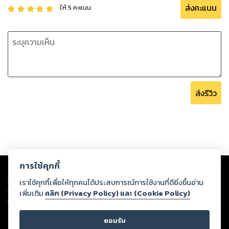
ส่งคะแนน
ให้
5
คะแนน
ส่งรีวิว
Copyright ©
2026
Storylog Co., Ltd. - สตอรี่ล็อกขอสงวนสิทธิ์ไม่รับผิดชอบ
การใช้คุกกี้
ต่อผลงานหรือเนื้อหาใดที่อัปโหลดผ่านเว็บไซต์และปรากฏว่าละเมิดสิทธิใน
ทรัพย์สินทางปัญญาของบุคคลอื่นหรือขัดต่อกฎหมายและศีลธรรม ดังนั้น ผู้อ่าน
เราใช้คุกกี้เพื่อให้ทุกคนได้ประสบการณ์การใช้งานที่ดียิ่งขึ้นอ่าน
ทุกท่านโปรดใช้วิจารณญาณในการกลั่นกรองด้วยตนเอง และหากท่านพบว่าส่วน
เพิ่มเติม
คลิก (Privacy Policy) และ (Cookie Policy)
หนึ่งส่วนใดขัดต่อกฎหมายและศีลธรรม กรุณาแจ้งมายังบริษัท เพื่อทีมงานจะได้
ดำเนินการในทันที ทั้งนี้ ทางสตอรี่ล็อกขอสงวนลิขสิทธิ์ตามพระราชบัญญัติ
ยอมรับ
ลิขสิทธิ์ พ.ศ. 2537 (ฉบับล่าสุด)