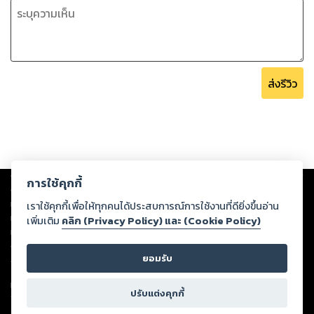
ส่งรีวิว
Copyright ©
2026
Storylog Co., Ltd. - สตอรี่ล็อกขอสงวนสิทธิ์ไม่รับผิดชอบ
การใช้คุกกี้
ต่อผลงานหรือเนื้อหาใดที่อัปโหลดผ่านเว็บไซต์และปรากฏว่าละเมิดสิทธิใน
ทรัพย์สินทางปัญญาของบุคคลอื่นหรือขัดต่อกฎหมายและศีลธรรม ดังนั้น ผู้อ่าน
เราใช้คุกกี้เพื่อให้ทุกคนได้ประสบการณ์การใช้งานที่ดียิ่งขึ้นอ่าน
ทุกท่านโปรดใช้วิจารณญาณในการกลั่นกรองด้วยตนเอง และหากท่านพบว่าส่วน
เพิ่มเติม
คลิก (Privacy Policy) และ (Cookie Policy)
หนึ่งส่วนใดขัดต่อกฎหมายและศีลธรรม กรุณาแจ้งมายังบริษัท เพื่อทีมงานจะได้
ดำเนินการในทันที ทั้งนี้ ทางสตอรี่ล็อกขอสงวนลิขสิทธิ์ตามพระราชบัญญัติ
ยอมรับ
ลิขสิทธิ์ พ.ศ. 2537 (ฉบับล่าสุด)
For support: member@ookbee.com
ปรับแต่งคุกกี้
Version
1.3.17