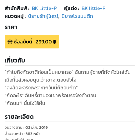
สำนักพิมพ์
:
BK Little-P
ผู้แต่ง :
BK little-P
หมวดหมู่
:
นิยายรักผู้ใหญ่
,
นิยายโรแมนติก
ราคา
ซื้อฉบับนี้
:
299.00
฿
เกี่ยวกับ
“ทำไมถึงกัดชาติก่อนเป็นหมาหรอ” ฉันถามผู้ชายที่กัดหัวไหล่ฉัน
เมื่อกี้แล้วคอยดูนะว่าเขาจะตอบยังไง
“สงสัยจะจริงเพราะทุกวันนี้ก็ชอบกัด”
“กัดอะไร” ฉันหรี่ตามองเขาพร้อมรอฟังคำตอบ
รายละเอียด
วันวางขาย
:
02 มี.ค. 2019
จำนวนหน้า
:
383
หน้า
ประเภทไฟล์
:
PDF