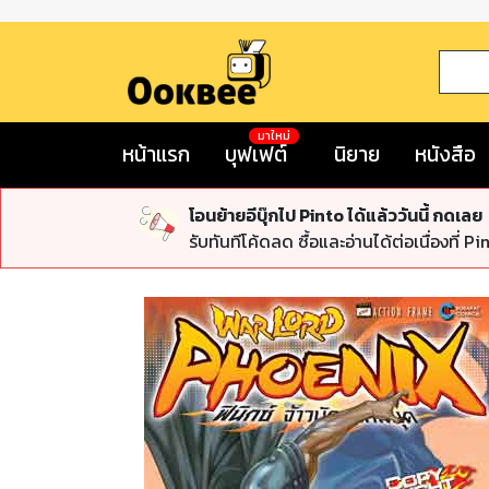
มาใหม่
หน้าแรก
บุฟเฟต์
นิยาย
หนังสือ
โอนย้ายอีบุ๊กไป Pinto ได้แล้ววันนี้ กดเลย
รับทันทีโค้ดลด ซื้อและอ่านได้ต่อเนื่องที่ Pi