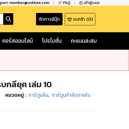
pport: member@ookbee.com
FAQ
เข้าสู่ระบบ
จัดการอีบุ๊ก
ตะกร้า
(
0
)
คอร์สออนไลน์
โปรโมชั่น
คะแนนสะสม
บกลียุค เล่ม 10
หมวดหมู่
:
การ์ตูนจีน
,
การ์ตูนกำลังภายใน