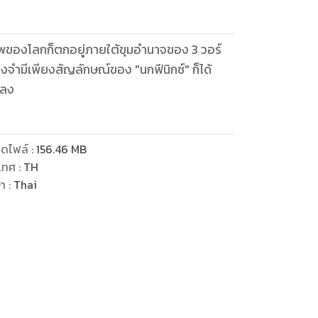
าพของโลกก็ตกอยู่ภายใต้ขุมอำนาจของ 3 วอร์
ทรงจำมีเพียงสัญลักษณ์ของ "นกฟีนิกซ์" ก็ได้
ปลง
ดไฟล์
:
156.46
MB
เทศ
:
TH
ษา
:
Thai