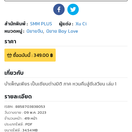
สำนักพิมพ์
:
SMM PLUS
ผู้แต่ง :
Xu Ci
หมวดหมู่
:
นิยายจีน
,
นิยาย Boy Love
ราคา
ซื้อฉบับนี้
:
349.00
฿
เกี่ยวกับ
บำเพ็ญเพียร เป็นเซียนต่างมิติ ภาค หวนคืนสู่ชีเสวียน เล่ม 1
รายละเอียด
ISBN :
8858703838053
วันวางขาย
:
09 พ.ค. 2023
จำนวนหน้า
:
419
หน้า
ประเภทไฟล์
:
PDF
ขนาดไฟล์
:
34.54
MB