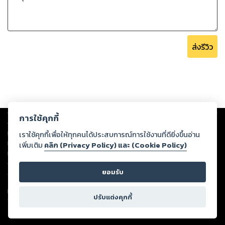
ส่งรีวิว
Copyright ©
2026
Storylog Co., Ltd. - สตอรี่ล็อกขอสงวนสิทธิ์ไม่รับผิดชอบ
การใช้คุกกี้
ต่อผลงานหรือเนื้อหาใดที่อัปโหลดผ่านเว็บไซต์และปรากฏว่าละเมิดสิทธิใน
ทรัพย์สินทางปัญญาของบุคคลอื่นหรือขัดต่อกฎหมายและศีลธรรม ดังนั้น ผู้อ่าน
เราใช้คุกกี้เพื่อให้ทุกคนได้ประสบการณ์การใช้งานที่ดียิ่งขึ้นอ่าน
ทุกท่านโปรดใช้วิจารณญาณในการกลั่นกรองด้วยตนเอง และหากท่านพบว่าส่วน
เพิ่มเติม
คลิก (Privacy Policy) และ (Cookie Policy)
หนึ่งส่วนใดขัดต่อกฎหมายและศีลธรรม กรุณาแจ้งมายังบริษัท เพื่อทีมงานจะได้
ดำเนินการในทันที ทั้งนี้ ทางสตอรี่ล็อกขอสงวนลิขสิทธิ์ตามพระราชบัญญัติ
ยอมรับ
ลิขสิทธิ์ พ.ศ. 2537 (ฉบับล่าสุด)
For support: member@ookbee.com
ปรับแต่งคุกกี้
Version
1.3.17