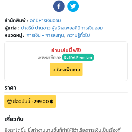
สำนักพิมพ์
:
อภินิหารเงินออม
ผู้แต่ง :
ปาจรีย์ ปานขาว ผู้สร้างเพจอภินิหารเงินออม
หมวดหมู่
:
การเงิน - การลงทุน
,
ความรู้ทั่วไป
อ่านเล่มนี้ ฟรี!
เพียงมีแพ็กเกจ
Buffet Premium
สมัครแพ็กเกจ
ราคา
ซื้อฉบับนี้
:
299.00
฿
เกี่ยวกับ
ยิ่งเราโตขึ้น ยิ่งทำงานนานขึ้นก็ทำให้รู้ว่าเรื่องการเงินเป็นเรื่องที่