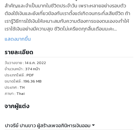
สำคัญและจำเป็นมากในชีวิตประจำวัน เพราะหลายอย่างรอบตัว
ต้องใช้เงินและยังเกี่ยวข้องกับเราตั้งแต่เกิดจนกระทั่งเสียชีวิต ถ้า
เรารู้วิธีการใช้เงินให้เหมาะสมกับความต้องการของตนเองจะทำให้
เราใช้เงินอย่างมีความสุข ชีวิตไม่เครียดทุกสิ้นเดือนนะคะ
แสดงมากขึ้น
“รวมบทความเรื่องการเงินในชีวิตประจำวันที่ควรรู้” เป็นหนังสือ
รายละเอียด
อันดับที่ 5 ของปาจรีย์ ปานขาว เจ้าของเพจอภินิหารเงินออม
ปัจจุบันมีผู้ติดตามใน Facebook มากกว่า 390,000 คน เนื้อหา
วันวางขาย
:
14 ธ.ค. 2022
ภายในรวบรวมมาจากบทความที่เขียนในเพจอภินิหารเงินออม
จำนวนหน้า
:
374
หน้า
ตั้งแต่ช่วงกลางปี 2564 – ก.ย. 2565 แล้วนำมาเรียบเรียงใหม่ มี
ประเภทไฟล์
:
PDF
ขนาดไฟล์
:
196.36
MB
ส่วนผสมระหว่างหลักการทางการเงินและตัวอย่างในชีวิตจริง เพื่อ
ประเทศ
:
TH
ทำให้เห็นภาพชัดเจนและสามารถนำไปประยุกต์ใช้ในชีวิตประจำวัน
ภาษา
:
Thai
เนื้อหาไม่ซ้ำกับเล่มที่เขียนมาก่อนหน้านี้นะคะ
จากผู้แต่ง
ผู้เขียนหวังว่าหนังสือเล่มนี้จะเป็นส่วนหนึ่งที่ทำให้คนไทยมีสุขภาพ
ทางการเงินที่แข็งแรงและพึ่งพาตัวเองได้ในวัยเกษียณนะคะ
ปาจรีย์ ปานขาว ผู้สร้างเพจอภินิหารเงินออม
สารบัญ