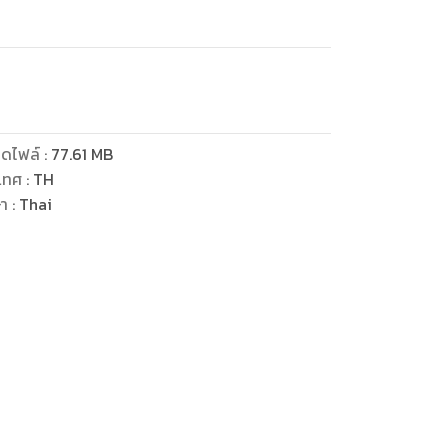
ดไฟล์
:
77.61
MB
เทศ
:
TH
ษา
:
Thai