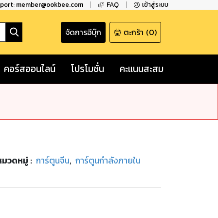
pport: member@ookbee.com
FAQ
เข้าสู่ระบบ
จัดการอีบุ๊ก
ตะกร้า
(
0
)
คอร์สออนไลน์
โปรโมชั่น
คะแนนสะสม
หมวดหมู่
:
การ์ตูนจีน
,
การ์ตูนกำลังภายใน