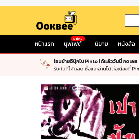
มาใหม่
หน้าแรก
บุฟเฟต์
นิยาย
หนังสือ
โอนย้ายอีบุ๊กไป Pinto ได้แล้ววันนี้ กดเลย
รับทันทีโค้ดลด ซื้อและอ่านได้ต่อเนื่องที่ Pi