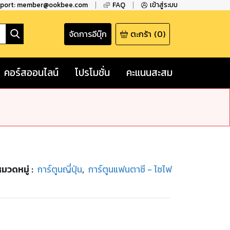
pport: member@ookbee.com
FAQ
เข้าสู่ระบบ
จัดการอีบุ๊ก
ตะกร้า
(
0
)
คอร์สออนไลน์
โปรโมชั่น
คะแนนสะสม
หมวดหมู่
:
การ์ตูนญี่ปุ่น
,
การ์ตูนแฟนตาซี - ไซไฟ