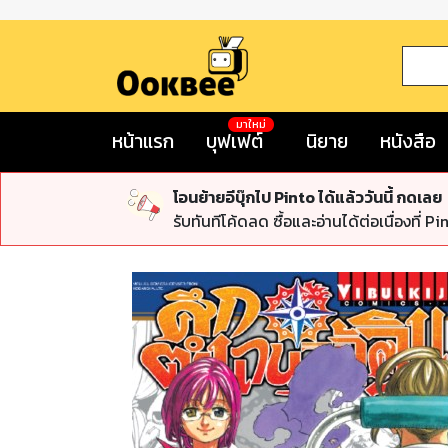
มาใหม่
หน้าแรก
บุฟเฟต์
นิยาย
หนังสือ
โอนย้ายอีบุ๊กไป Pinto ได้แล้ววันนี้ กดเลย
รับทันทีโค้ดลด ซื้อและอ่านได้ต่อเนื่องที่ Pi