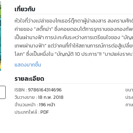
เกี่ยวกับ
หัวใจที่ว่างเปล่าของโกเธอร์ตุ๊กตาผู้น่าสงสาร สงครามศักดิ์ส
ค่ายของ “สติ๊กม่า” ซึ่งคอยตอบโต้การรุกรานของกองทัพเท
เป็นเผ่านางฟ้า การปะทะกันระหว่างการเตรียมใจของ “บัญญ
เทพเผ่านางฟ้า” แต่ว่าคนที่ทำให้สถานการณ์การต่อสู้เปลี่ย
โลภ” ซึ่งเป็นหนึ่งใน “บัญญัติ 10 ประการ”!! “บาปแห่งราคะ”
“ตุ๊กตาร้องขอความรัก” ก็ถูกรวบรวมไว้ในเล่มนี้อย่างครบถ
แสดงมากขึ้น
รายละเอียด
ISBN :
9786164314696
ขนา
วันวางขาย
:
18 ก.พ. 2018
ประ
จำนวนหน้า
:
196
หน้า
ภา
ประเภทไฟล์
:
PDF