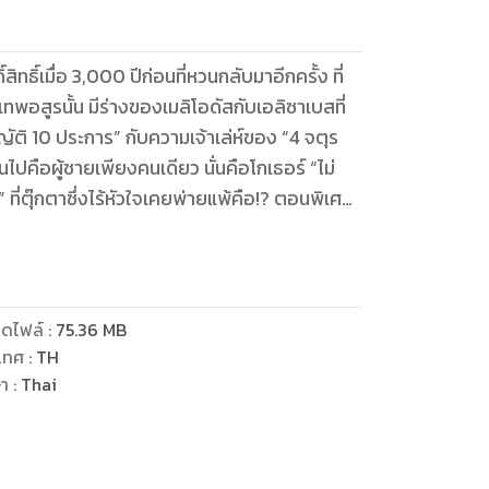
ิทธิ์เมื่อ 3,000 ปีก่อนที่หวนกลับมาอีกครั้ง ที่
พอสูรนั้น มีร่างของเมลิโอดัสกับเอลิซาเบสที่
ัติ 10 ประการ” กับความเจ้าเล่ห์ของ “4 จตุร
นไปคือผู้ชายเพียงคนเดียว นั่นคือโกเธอร์ “ไม่
 ที่ตุ๊กตาซึ่งไร้หัวใจเคยพ่ายแพ้คือ!? ตอนพิเศษ
้วน!!
ดไฟล์
:
75.36
MB
เทศ
:
TH
ษา
:
Thai