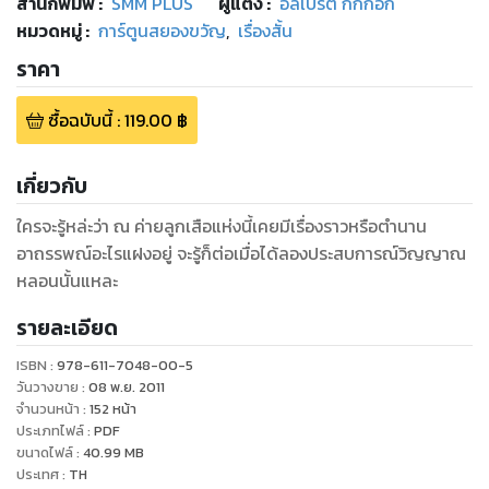
สำนักพิมพ์
:
SMM PLUS
ผู้แต่ง :
อัลเบิร์ต กิ๊กก๊อก
หมวดหมู่
:
การ์ตูนสยองขวัญ
,
เรื่องสั้น
ราคา
ซื้อฉบับนี้
:
119.00
฿
เกี่ยวกับ
ใครจะรู้หล่ะว่า ณ ค่ายลูกเสือแห่งนี้เคยมีเรื่องราวหรือตำนาน
อาถรรพณ์อะไรแฝงอยู่ จะรู้ก็ต่อเมื่อได้ลองประสบการณ์วิญญาณ
หลอนนั้นแหละ
รายละเอียด
ISBN :
978-611-7048-00-5
วันวางขาย
:
08 พ.ย. 2011
จำนวนหน้า
:
152
หน้า
ประเภทไฟล์
:
PDF
ขนาดไฟล์
:
40.99
MB
ประเทศ
:
TH