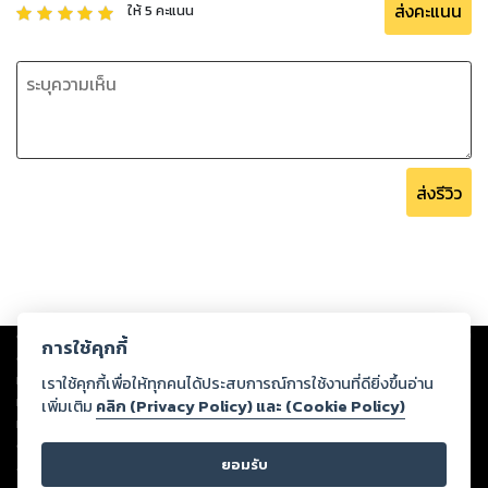
ส่งคะแนน
ให้
5
คะแนน
ส่งรีวิว
Copyright ©
2026
Storylog Co., Ltd. - สตอรี่ล็อกขอสงวนสิทธิ์ไม่รับผิดชอบ
การใช้คุกกี้
ต่อผลงานหรือเนื้อหาใดที่อัปโหลดผ่านเว็บไซต์และปรากฏว่าละเมิดสิทธิใน
ทรัพย์สินทางปัญญาของบุคคลอื่นหรือขัดต่อกฎหมายและศีลธรรม ดังนั้น ผู้อ่าน
เราใช้คุกกี้เพื่อให้ทุกคนได้ประสบการณ์การใช้งานที่ดียิ่งขึ้นอ่าน
ทุกท่านโปรดใช้วิจารณญาณในการกลั่นกรองด้วยตนเอง และหากท่านพบว่าส่วน
เพิ่มเติม
คลิก (Privacy Policy) และ (Cookie Policy)
หนึ่งส่วนใดขัดต่อกฎหมายและศีลธรรม กรุณาแจ้งมายังบริษัท เพื่อทีมงานจะได้
ดำเนินการในทันที ทั้งนี้ ทางสตอรี่ล็อกขอสงวนลิขสิทธิ์ตามพระราชบัญญัติ
ยอมรับ
ลิขสิทธิ์ พ.ศ. 2537 (ฉบับล่าสุด)