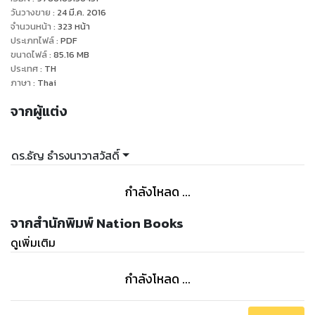
ฝ่ายแฮปปี้ เชื่อว่า หนังสือเล่มนี้จะเป็นหนังสือน่าอ่านอีกเล่มที่คุณจะ
วันวางขาย
:
24 มี.ค. 2016
ชอบ
จำนวนหน้า
:
323
หน้า
ประเภทไฟล์
:
PDF
ขนาดไฟล์
:
85.16
MB
ประเทศ
:
TH
ภาษา
:
Thai
จากผู้แต่ง
ดร.ธัญ ธำรงนาวาสวัสดิ์
กำลังโหลด ...
จากสำนักพิมพ์ Nation Books
ดูเพิ่มเติม
กำลังโหลด ...