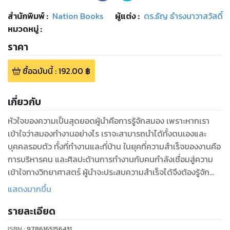
สำนักพิมพ์
:
Nation Books
ผู้แต่ง :
ดร.ธัญ ธำรงนาวาสวัสดิ์
หมวดหมู่
:
ราคา
ซื้อฉบับนี้
:
192.00
฿
เกี่ยวกับ
หัวใจของความเป็นสุดยอดผู้นำคือการรู้จักสมอง เพราะหากเรา
เข้าใจว่าสมองทำงานอย่างไร เราจะสามารถนำได้ทั้งตนเองและ
บุคคลรอบตัว ทั้งที่ทำงานและที่บ้าน ในยุคที่ความสำเร็จของงานคือ
การบริหารคน และศิลปะด้านการทำงานกับคนกำลังเชื่อมสู่ความ
เข้าใจทางวิทยาศาสตร์ ผู้นำจะประสบความสำเร็จได้จึงต้องรู้จัก
สมองด้วย ถ้าเราเข้าใจกลไกการทำงานสมอง เราจะเข้าใจวิธีคิด
แสดงมากขึ้น
พฤติกรรม และปฏิกิริยาอันหลากหลายของผู้คนที่เราพบเจอในทุก
รายละเอียด
วัน และจะรับมือกับสถานการณ์ต่างๆ ได้ดีขึ้น ใช้บริหารจัดการ
เรื่องงานก็ได้ รับมือกับเรื่องในครอบครัวก็ดี ได้ทั้งงาน ได้ทั้งใจ ทุก
ISBN :
9786165156431