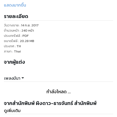
จะกลายเป็นเจ้าของร้านเสียเอง
แสดงมากขึ้น
รายละเอียด
ในวันที่สาวโซดามาอบรมนักเขียนหน้าใหม่ ได้พบชายหนุ่มแปลก
หน้าไม่ใช่คนแต่เป็น “วิญญาณพเนจร” ที่มีโซดาเท่านั้นที่มองเห็น
วันวางขาย
:
14 ก.ย. 2017
และที่เลวร้ายที่สุดคือ เป็น “ผีที่ความจำเสื่อม”
จำนวนหน้า
:
240
หน้า
ประเภทไฟล์
:
PDF
ขนาดไฟล์
:
20.28
MB
เพราะเธอคือคนเดียวที่มองเห็นเขา เรื่องวุ่นวายในการตามสืบเสาะ
ประเทศ
:
TH
ภาษา
:
Thai
จากผู้แต่ง
เพลงมีนา
กำลังโหลด ...
จากสำนักพิมพ์ ผิงดาว-ธารจันทร์ สำนักพิมพ์
ดูเพิ่มเติม