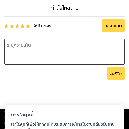
กำลังโหลด ...
ส่งคะแนน
ให้
5
คะแนน
ส่งรีวิว
Copyright ©
2026
Storylog Co., Ltd. - สตอรี่ล็อกขอสงวนสิทธิ์ไม่รับผิดชอบ
การใช้คุกกี้
ต่อผลงานหรือเนื้อหาใดที่อัปโหลดผ่านเว็บไซต์และปรากฏว่าละเมิดสิทธิใน
ทรัพย์สินทางปัญญาของบุคคลอื่นหรือขัดต่อกฎหมายและศีลธรรม ดังนั้น ผู้อ่าน
เราใช้คุกกี้เพื่อให้ทุกคนได้ประสบการณ์การใช้งานที่ดียิ่งขึ้นอ่าน
ทุกท่านโปรดใช้วิจารณญาณในการกลั่นกรองด้วยตนเอง และหากท่านพบว่าส่วน