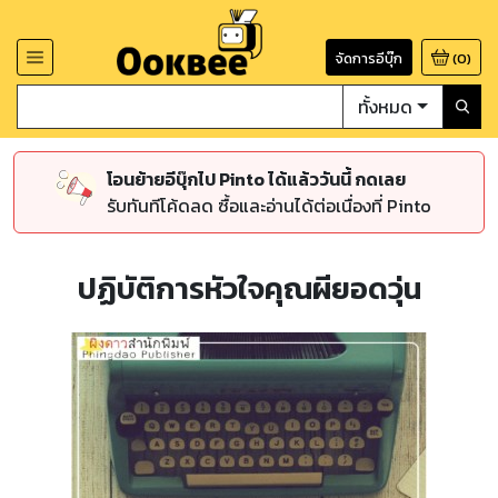
จัดการอีบุ๊ก
(
0
)
ทั้งหมด
โอนย้ายอีบุ๊กไป Pinto ได้แล้ววันนี้ กดเลย
รับทันทีโค้ดลด ซื้อและอ่านได้ต่อเนื่องที่ Pinto
ปฏิบัติการหัวใจคุณผียอดวุ่น