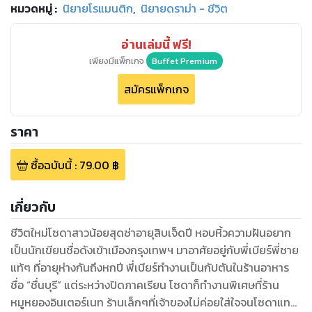
หมวดหมู่
:
นิยายโรแมนติก
,
นิยายดราม่า - ชีวิต
อ่านเล่มนี้ ฟรี!
เพียงมีแพ็กเกจ
Buffet Premium
สมัครแพ็กเกจ
ราคา
ซื้อฉบับนี้
:
79.00
฿
เกี่ยวกับ
ชีวิตใหม่โซดาสาวน้อยสุดซ่าอายุสิบเจ็ดปี หอบหิ้วความฝันอยาก
เป็นนักเขียนชื่อดังเข้าเมืองกรุงเทพฯ มาอาศัยอยู่กับพี่เบียร์พี่ชาย
แท้ๆ ที่อายุห่างกันถึงหกปี พี่เบียร์ทำงานเป็นกัปตันในร้านอาหาร
ชื่อ “ชื่นบุรี” แต่ระหว่างปิดภาคเรียน โซดาก็ทำงานพิเศษที่ร้าน
หมูหยองอินเตอร์เนท ร้านเล็กๆที่เจ้าของไม่ค่อยใส่ใจจนโซดาแทบ