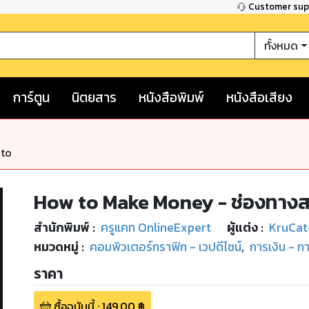
Customer su
ทั้งหมด
การ์ตูน
นิตยสาร
หนังสือพิมพ์
หนังสือเสียง
nto
How to Make Money - ช่องทางสร
สำนักพิมพ์
:
ครูแคท OnlineExpert
ผู้แต่ง :
KruCat-
หมวดหมู่
:
คอมพิวเตอร์กราฟิก - เวปดีไซน์
,
การเงิน - ก
ราคา
ซื้อฉบับนี้
:
149.00
฿