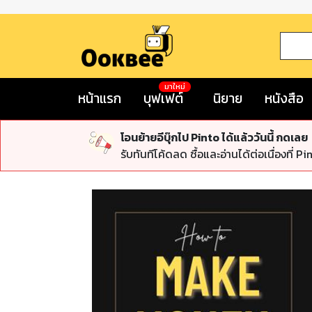
มาใหม่
หน้าแรก
บุฟเฟต์
นิยาย
หนังสือ
โอนย้ายอีบุ๊กไป Pinto ได้แล้ววันนี้ กดเลย
รับทันทีโค้ดลด ซื้อและอ่านได้ต่อเนื่องที่ Pi