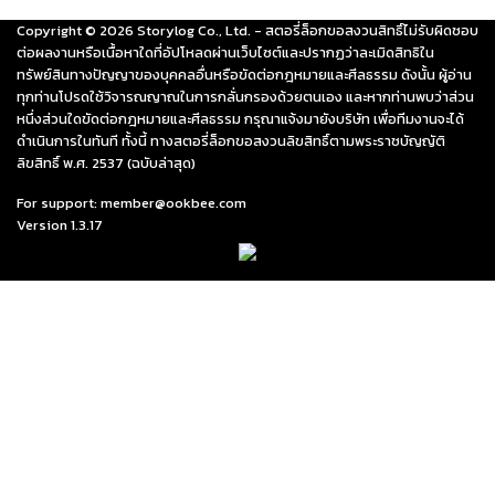
Copyright ©
2026
Storylog Co., Ltd. - สตอรี่ล็อกขอสงวนสิทธิ์ไม่รับผิดชอบ
ต่อผลงานหรือเนื้อหาใดที่อัปโหลดผ่านเว็บไซต์และปรากฏว่าละเมิดสิทธิใน
ทรัพย์สินทางปัญญาของบุคคลอื่นหรือขัดต่อกฎหมายและศีลธรรม ดังนั้น ผู้อ่าน
ทุกท่านโปรดใช้วิจารณญาณในการกลั่นกรองด้วยตนเอง และหากท่านพบว่าส่วน
หนึ่งส่วนใดขัดต่อกฎหมายและศีลธรรม กรุณาแจ้งมายังบริษัท เพื่อทีมงานจะได้
ดำเนินการในทันที ทั้งนี้ ทางสตอรี่ล็อกขอสงวนลิขสิทธิ์ตามพระราชบัญญัติ
ลิขสิทธิ์ พ.ศ. 2537 (ฉบับล่าสุด)
For support: member@ookbee.com
Version
1.3.17