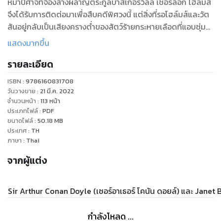
หมาปีศาจที่จ้องล้างผลาญตระกูลบาสเกอร์วิลล์ เชอร์ล็อก โฮล์มส์
จึงได้รับการติดต่อมาเพื่อสืบคดีพิศวงนี้ แต่สิ่งที่รอโฮล์มส์และวัต
สันอยู่กลับเป็นเสียงครางต่ำของสัตว์ร้ายกระหายเลือดที่แอบซุ่ม
อยู่ในความมืดมิด! โฮล์มส์และวัตสันจะต้องพบกับอะไรบ้างในการ
แสดงมากขึ้น
ไขคดีนี้ ทั้งคู่จะทำสำเร็จหรือไม่? ติดตามร่วมลุ้นและเรียนรู้ภาษา
รายละเอียด
ISBN :
9786160831708
วันวางขาย
:
21 มี.ค. 2022
จำนวนหน้า
:
113
หน้า
ประเภทไฟล์
:
PDF
ขนาดไฟล์
:
50.18
MB
ประเทศ
:
TH
ภาษา
:
Thai
จากผู้แต่ง
Sir Arthur Conan Doyle (เซอร์อาเธอร์ โคนัน ดอยล์) และ Janet 
กำลังโหลด ...