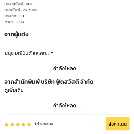
ประเภทไฟล์
:
PDF
อย่างน่าเสียดาย ขึ้นชื่อว่าอาหารแล้ว เราเชื่อมั่นเหลือเกินว่า ยังมี
ขนาดไฟล์
:
25.71
MB
หลากแง่มุมที่น่าสนใจเกินคาด
ประเทศ
:
TH
มีเกร็ดเล็กเกร็ดน้อยที่น่าทึ่งชวนติดตาม
ภาษา
:
Thai
ตั้งแต่ประโยคเริ่มจนถึงตัวอักษรสุดท้าย เราพาท่องไปในโลกแห่ง
จากผู้แต่ง
อาหารที่โดดเด่นและแตกต่าง ลิ้มรส
เส้นทางแห่งอารยธรรมอาหาร แนะนำให้รู้จักอาหารสารพัด จนก้าว
ไปสู่อาหารของวันพรุ่งนี้
มนุช มณิปันตี และคณะ
ผ่านฝีมือเชฟผู้เป็นดั่งวาทยกรแห่งอาหาร ปรุงแต่งส่วนผสมความ
อร่อย กระทั่งเลิศรสพร้อมนำมา
กำลังโหลด ...
เสิร์ฟด้วยรูปลักษณ์งดงาม เหมาะเป็นมื้อสำคัญในเทศกาลเฉลิม
ฉลอง เปรียบเหมือนอาหารเยียวยา
จากสำนักพิมพ์ บริษัท ฟู้ดสวัสดี จำกัด
กายใจและหล่อเลี้ยงจิตวิญญาณ
ดูเพิ่มเติม
คนที่สนใจด้านอาหารและอยากอ่านเอาสาระ ย่อมได้ประโยชน์อย่าง
เต็มเปี่ยม ทั้งยังสอดแทรก
กำลังโหลด ...
ความบันเทิงไว้อย่างแยบคาย และถึงแม้ไม่ใช่คนในแวดวงอาหาร ก็
สามารถอ่านเข้าใจได้ง่ายดาย
ส่งคะแนน
ให้
5
คะแนน
และเก็บเป็นความรู้ความทรงจำที่น่าประทับใจได้ไม่ยาก พร้อมสร้าง
แรงบันดาลใจ