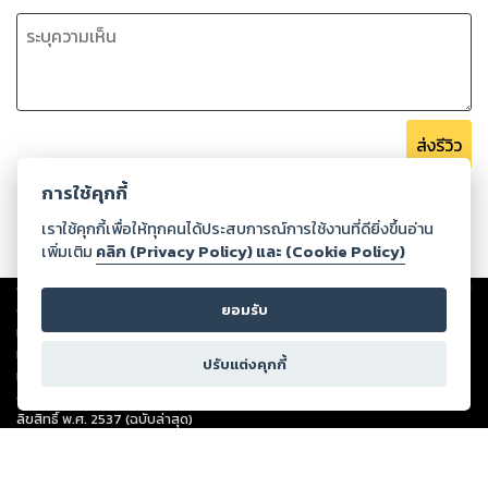
แห่งการเสพอาหารในชีวิต
เพราะถ้าความรู้คือศาสตร์ และความรู้สึกคือศิลป์ เราก็รวบรวมทั้ง
ความรู้และความรู้สึกด้านอาหาร
มาผสานผสมอย่างกลมกล่อมแล้วใน The Art of Appetite
(ศาสตร์แห่งการกิน ศิลป์แห่งอาหาร)
ส่งรีวิว
ขอเชิญรับประทานอาหารจานนี้ให้อิ่มหนำสำราญ...
การใช้คุกกี้
เราใช้คุกกี้เพื่อให้ทุกคนได้ประสบการณ์การใช้งานที่ดียิ่งขึ้นอ่าน
เพิ่มเติม
คลิก (Privacy Policy) และ (Cookie Policy)
Copyright ©
2026
Storylog Co., Ltd. - สตอรี่ล็อกขอสงวนสิทธิ์ไม่รับผิดชอบ
ต่อผลงานหรือเนื้อหาใดที่อัปโหลดผ่านเว็บไซต์และปรากฏว่าละเมิดสิทธิใน
ยอมรับ
ทรัพย์สินทางปัญญาของบุคคลอื่นหรือขัดต่อกฎหมายและศีลธรรม ดังนั้น ผู้อ่าน
ทุกท่านโปรดใช้วิจารณญาณในการกลั่นกรองด้วยตนเอง และหากท่านพบว่าส่วน
ปรับแต่งคุกกี้
หนึ่งส่วนใดขัดต่อกฎหมายและศีลธรรม กรุณาแจ้งมายังบริษัท เพื่อทีมงานจะได้
ดำเนินการในทันที ทั้งนี้ ทางสตอรี่ล็อกขอสงวนลิขสิทธิ์ตามพระราชบัญญัติ
ลิขสิทธิ์ พ.ศ. 2537 (ฉบับล่าสุด)
For support: member@ookbee.com
Version
1.3.17