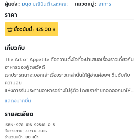
ผู้แต่ง :
มนุช มณิปันตี และคณะ
หมวดหมู่
:
อาหาร
ราคา
ซื้อฉบับนี้
:
425.00
฿
เกี่ยวกับ
The Art of Appetite คือความตั้งใจที่จะนำเสนอเรื่องราวเกี่ยวกับ
อาหารของฟู้ดสวัสดี
เราปรารถนาจะบอกเล่าเรื่องราวเหล่านั้นให้ผู้อ่านค่อยๆ ซึมซับกับ
ความสุข
แห่งการรับประทานอาหารอย่างไม่รู้ตัว โดยเราถ่ายทอดออกมาให้
เหมือนเมนูอาหารจานอร่อย
แสดงมากขึ้น
ถูกปากและมีประโยชน์ต่อสุขภาพ ทั้งยังรู้สึกอิ่มท้องและอิ่มเอมใจ
รายละเอียด
พร้อมกลับมารับประทานซ้ำแล้ว
ซ้ำเล่าหากชื่นชอบ
ISBN :
978-616-92548-0-5
แม้อาหารจะเป็นเรื่องราวใกล้ตัวในชีวิตประจำวัน แต่บางครั้งก็ใกล้
วันวางขาย
:
23 ก.ย. 2016
ชิดจนถูกมองข้ามไป
จำนวนหน้า
:
80
หน้า