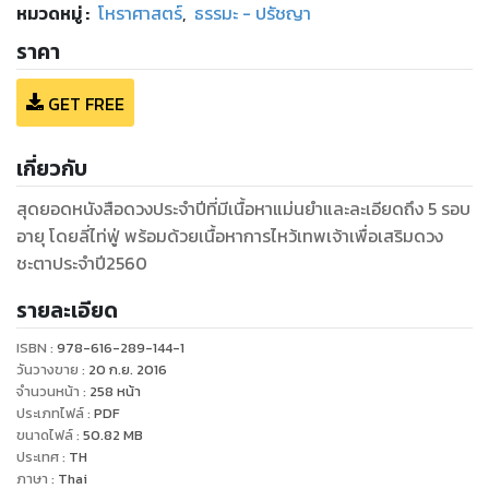
หมวดหมู่
:
โหราศาสตร์
,
ธรรมะ - ปรัชญา
ราคา
GET FREE
เกี่ยวกับ
สุดยอดหนังสือดวงประจำปีที่มีเนื้อหาแม่นยำและละเอียดถึง 5 รอบ
อายุ โดยลี่ไท่ฟู่ พร้อมด้วยเนื้อหาการไหว้เทพเจ้าเพื่อเสริมดวง
ชะตาประจำปี2560
รายละเอียด
ISBN :
978-616-289-144-1
วันวางขาย
:
20 ก.ย. 2016
จำนวนหน้า
:
258
หน้า
ประเภทไฟล์
:
PDF
ขนาดไฟล์
:
50.82
MB
ประเทศ
:
TH
ภาษา
:
Thai