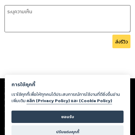
ส่งรีวิว
Copyright ©
2026
Storylog Co., Ltd. - สตอรี่ล็อกขอสงวนสิทธิ์ไม่รับผิดชอบ
การใช้คุกกี้
ต่อผลงานหรือเนื้อหาใดที่อัปโหลดผ่านเว็บไซต์และปรากฏว่าละเมิดสิทธิใน
ทรัพย์สินทางปัญญาของบุคคลอื่นหรือขัดต่อกฎหมายและศีลธรรม ดังนั้น ผู้อ่าน
เราใช้คุกกี้เพื่อให้ทุกคนได้ประสบการณ์การใช้งานที่ดียิ่งขึ้นอ่าน
ทุกท่านโปรดใช้วิจารณญาณในการกลั่นกรองด้วยตนเอง และหากท่านพบว่าส่วน
เพิ่มเติม
คลิก (Privacy Policy) และ (Cookie Policy)
หนึ่งส่วนใดขัดต่อกฎหมายและศีลธรรม กรุณาแจ้งมายังบริษัท เพื่อทีมงานจะได้
ดำเนินการในทันที ทั้งนี้ ทางสตอรี่ล็อกขอสงวนลิขสิทธิ์ตามพระราชบัญญัติ
ยอมรับ
ลิขสิทธิ์ พ.ศ. 2537 (ฉบับล่าสุด)
For support: member@ookbee.com
ปรับแต่งคุกกี้
Version
1.3.17