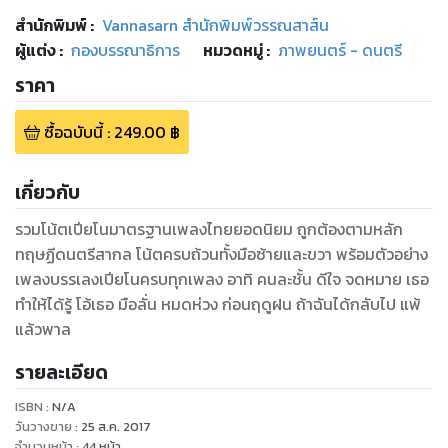
สำนักพิมพ์
:
Vannasarn สำนักพิมพ์วรรณสาส์น
ผู้แต่ง :
กองบรรณาธิการ
หมวดหมู่
:
ภาพยนตร์ - ดนตรี
ราคา
ซื้อฉบับนี้
:
249.00
฿
เกี่ยวกับ
รวมโน้ตเปียโนมาตรฐานเพลงไทยยอดนิยม ถูกต้องตามหลัก
ทฤษฏีดนตรีสากล โน้ตครบถ้วนทั้งมือซ้ายและขวา พร้อมตัวอย่าง
เพลงบรรเลงเปียโนครบทุกเพลง อาทิ คนละชั้น ดีใจ จดหมาย เธอ
ทำให้ได้รู้ โอ้เธอ มือลั่น หมดห่วง ก่อนฤดูฝน ถ้าฉันได้กลับไป แพ้
แล้วพาล
รายละเอียด
ISBN :
N/A
วันวางขาย
:
25 ส.ค. 2017
จำนวนหน้า
:
44
หน้า