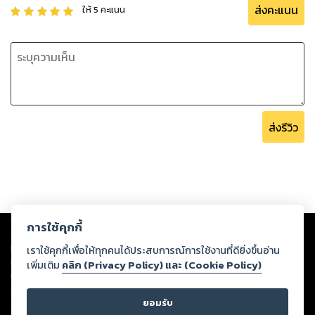
ส่งคะแนน
ให้
5
คะแนน
ส่งรีวิว
Copyright ©
2026
Storylog Co., Ltd. - สตอรี่ล็อกขอสงวนสิทธิ์ไม่รับผิดชอบ
การใช้คุกกี้
ต่อผลงานหรือเนื้อหาใดที่อัปโหลดผ่านเว็บไซต์และปรากฏว่าละเมิดสิทธิใน
ทรัพย์สินทางปัญญาของบุคคลอื่นหรือขัดต่อกฎหมายและศีลธรรม ดังนั้น ผู้อ่าน
เราใช้คุกกี้เพื่อให้ทุกคนได้ประสบการณ์การใช้งานที่ดียิ่งขึ้นอ่าน
ทุกท่านโปรดใช้วิจารณญาณในการกลั่นกรองด้วยตนเอง และหากท่านพบว่าส่วน
เพิ่มเติม
คลิก (Privacy Policy) และ (Cookie Policy)
หนึ่งส่วนใดขัดต่อกฎหมายและศีลธรรม กรุณาแจ้งมายังบริษัท เพื่อทีมงานจะได้
ดำเนินการในทันที ทั้งนี้ ทางสตอรี่ล็อกขอสงวนลิขสิทธิ์ตามพระราชบัญญัติ
ยอมรับ
ลิขสิทธิ์ พ.ศ. 2537 (ฉบับล่าสุด)