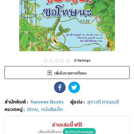
0
Ratings
เพิ่มไปรายการที่ชอบ
สำนักพิมพ์
:
Nanmee Books
ผู้แต่ง :
สุภาวดี หาญเมธี
หมวดหมู่
:
นิทาน
,
หนังสือเด็ก
อ่านเล่มนี้ ฟรี!
เพียงมีแพ็กเกจ
Buffet Premium