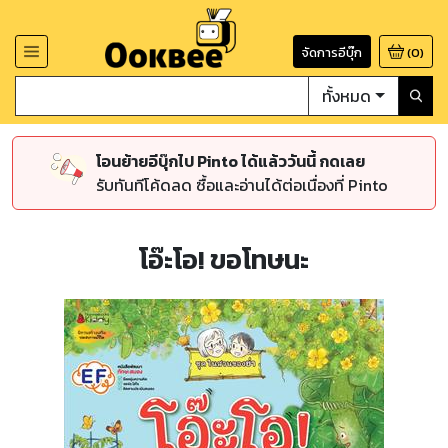
จัดการอีบุ๊ก
(
0
)
ทั้งหมด
โอนย้ายอีบุ๊กไป Pinto ได้แล้ววันนี้ กดเลย
รับทันทีโค้ดลด ซื้อและอ่านได้ต่อเนื่องที่ Pinto
โอ๊ะโอ! ขอโทษนะ