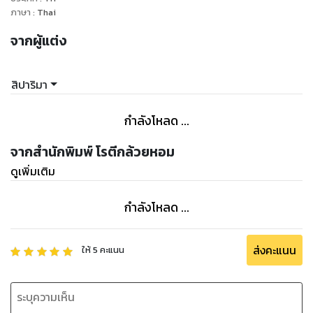
ภาษา
:
Thai
"ผมยินดีเป็นพ่อเด็ก" จู่ๆ ธฤต พระเอกหนุ่มรุ่นน้อง มาเคาะประตู
บ้านบอกเธอว่าอย่างนั้น
จากผู้แต่ง
เป็นไปไม่ได้เด็ดขาด! เธอจะไปท้องกับเขาได้ยังไงกะอีแค่เคยเข้า
ฉากเลิฟซีนแบบขำๆ ในหนัง
สิปาริมา
แถมเรื่องที่ใหญ่ไปกว่านั้นคือเธอยังบริสุทธิ์!!
กำลังโหลด ...
จากสำนักพิมพ์ โรตีกล้วยหอม
ดูเพิ่มเติม
กำลังโหลด ...
ส่งคะแนน
ให้
5
คะแนน