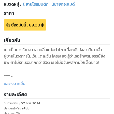
หมวดหมู่
:
นิยายโรแมนติก
,
นิยายคอมเมดี้
ราคา
ซื้อฉบับนี้
:
89.00
฿
เกี่ยวกับ
เธอเป็นนางร้ายสาวสวยอึ๋มแต่งตัวโชว์เนื้อหนังมังสา มีข่าวคั่ว
ผู้ชายในวงการไม่เว้นแต่ละวัน ใครเลยจะรู้ว่าเธอรักพรมจรรย์ยิ่ง
ชีพ ถ้าไม่รักเธอมากกว่าชีวิต เธอไม่มีวันพลีกายให้เด็ดขาด!
----------------------------------------------------
---
'พอกันที วงการมายา'
แสดงมากขึ้น
หลังประกาศยุติบทบาทตัวเองในวงการบันเทิง เขมิสราดาวร้ายสาว
รายละเอียด
วัย32ที่กำลังรุ่งสุดๆ หนีหน้าไปกบดานต่างจังหวัด เพราะเบื่อหน่าย
กับข่าวฉาวของตัวเองที่ไม่เป็นความจริงสักเรื่อง แถมมีข่าวลือตาม
วันวางขาย
:
07 ก.พ. 2024
ไล่หลังมาว่าเธอท้องไม่มีพ่อ
ประเภทไฟล์
:
ePub
ทว่า...
ประเทศ
:
TH