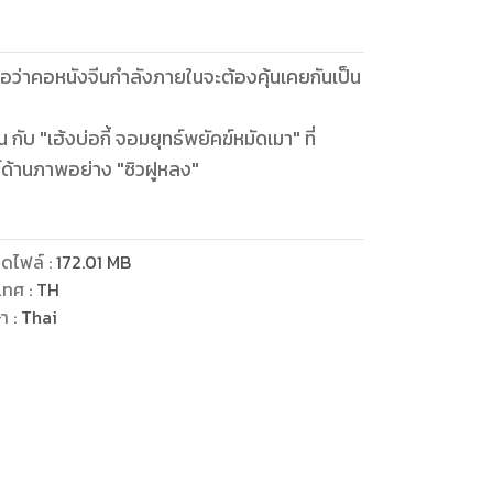
ชื่อว่าคอหนังจีนกำลังภายในจะต้องคุ้นเคยกันเป็น
ทธ์พยัคฆ์หมัดเมา" ที่
ด้านภาพอย่าง "ซิวฝูหลง"
ดไฟล์
:
172.01
MB
เทศ
:
TH
ษา
:
Thai