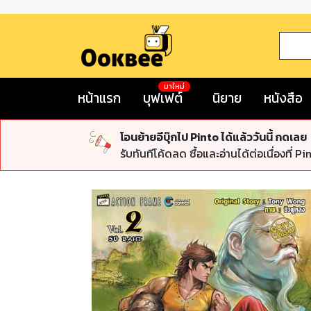
มาใหม่
หน้าแรก
บุฟเฟต์
นิยาย
หนังสือ
โอนย้ายอีบุ๊กไป Pinto ได้แล้ววันนี้ กดเลย
รับทันทีโค้ดลด ซื้อและอ่านได้ต่อเนื่องที่ Pi