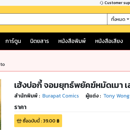
Customer su
ทั้งหมด
การ์ตูน
นิตยสาร
หนังสือพิมพ์
หนังสือเสียง
nto
เฮ้งบ่อกี้ จอมยุทธ์พยัคฆ์หมัดเมา เ
สำนักพิมพ์
:
Burapat Comics
ผู้แต่ง :
Tony Wong
ราคา
ซื้อฉบับนี้
:
39.00
฿