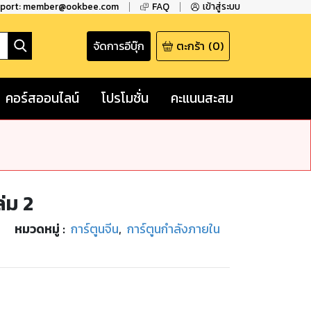
pport: member@ookbee.com
FAQ
เข้าสู่ระบบ
จัดการอีบุ๊ก
ตะกร้า
(
0
)
คอร์สออนไลน์
โปรโมชั่น
คะแนนสะสม
ล่ม 2
หมวดหมู่
:
การ์ตูนจีน
,
การ์ตูนกำลังภายใน