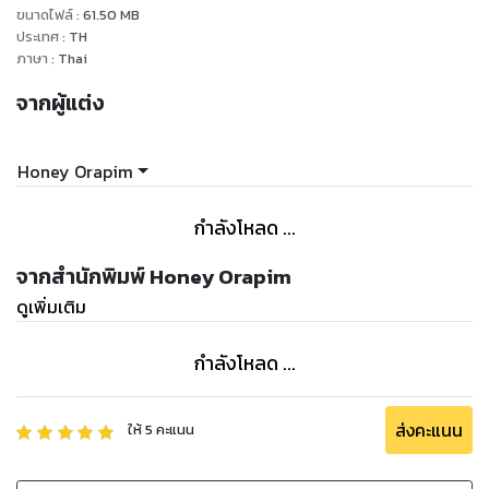
ขนาดไฟล์
:
61.50
MB
แต่สิ่งที่ปรากฏตรงหน้า ทำให้ตระหนกยิ่งกว่ากลืนยาพิษ เพราะยัย
ประเทศ
:
TH
ตัวเล็กพิษเยอะต่างหาก เอาหนองโพที่โตประมาณส้มโอลูกใหญ่มา
ภาษา
:
Thai
ปิดทับจมูกไว้ จนทำให้เขาเริ่มจะหายใจไม่ออก ปิดทับอย่างเดียวไม่
จากผู้แต่ง
ว่า ยังมีหน้าเอามันมาเสียดสีถูๆ ไถ จนเขาที่ไม่ใช่หนุ่มฮอตและไม่
ค่อยหือค่อยอือกับเรื่องพวกนี้รู้สึกขนลุกขึ้นมาทันที
โว้ย! อย่าให้หลุดไปได้นะ พ่อจะจับกินจับกัดเหมือนกินซาลาเปา
Honey Orapim
เลย!
ครั้นเจ้าหล่อนได้เห็นว่าเขาเปิดตาขึ้นมาได้ จึงได้ผละออกไปอย่าง
กำลังโหลด ...
สมใจอยาก
“นึกว่าจะแน่ เชอะ สมน้ำหน้า”
จากสำนักพิมพ์ Honey Orapim
แล้วคนใจร้ายก็สะบัดตูดจากไป เหลือทิ้งไว้เพียงธารนที ที่หัวใจเต็ม
ดูเพิ่มเติม
ไปด้วยไฟแค้น
ฉันจะฆ่าแก อ๊าก! ยัยเด็กเปรต!
กำลังโหลด ...
--------------------------
“นุ่มจ๋า...”
“อาราย นุ่มง่วงแล้วน้า...” ว่าเสียงยานคาง พร้อมทั้งปัดป่ายมือบาง
ส่งคะแนน
ให้
5
คะแนน
ไปมาบนอกแกร่ง
“หม่ำๆ ทีสิคะ”