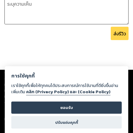
“หือ!” นิรดาตาสว่างขึ้นมาทันใด ความงัวเงียหายไปเป็นปลิดทิ้ง
“ไม่เอา!”
“น่านะ นิดเดียว”
“ไม่เอา นุ่มขี้เกียจ” หญิงสาวพลิกกายหนีไปอีกด้านอย่างคนงอแง
ส่งรีวิว
แม้ในใจกำลังลุ้นระทึกตึกๆ อยู่ก็ตาม
“นิดเดียวนะ ให้พี่หม่ำหน่อย”
“เดี๋ยวก็เป็นตาแก่บ้ากามจริงๆ หรอก”
“บ้าก็บ้าสิ หันมานี่สิคะคนดี” ธารนทีพยายามดึงผ้าห่มหนาที่กลาย
เป็นที่ซ่อนตัวให้คนตัวเล็กออกไป แต่ก็ไม่เป็นผล เมื่ออีกคนงอแงไม่
ยอมท่าเดียว
Copyright ©
2026
Storylog Co., Ltd. - สตอรี่ล็อกขอสงวนสิทธิ์ไม่รับผิดชอบ
การใช้คุกกี้
ต่อผลงานหรือเนื้อหาใดที่อัปโหลดผ่านเว็บไซต์และปรากฏว่าละเมิดสิทธิใน
“อย่า ตัวหม่ำไปเยอะแล้ว”
ทรัพย์สินทางปัญญาของบุคคลอื่นหรือขัดต่อกฎหมายและศีลธรรม ดังนั้น ผู้อ่าน
เราใช้คุกกี้เพื่อให้ทุกคนได้ประสบการณ์การใช้งานที่ดียิ่งขึ้นอ่าน
“ก็วันนี้ยังไม่ได้หม่ำเลยนี่ น่า นิดเดียว เอ้! หนูนุ่มนี่ อย่าดื้อสิคะ”
ทุกท่านโปรดใช้วิจารณญาณในการกลั่นกรองด้วยตนเอง และหากท่านพบว่าส่วน
เพิ่มเติม
คลิก (Privacy Policy) และ (Cookie Policy)
เขาจับเธอพ้นออกมาจนได้ สายตาตรึงบังคับไม่ให้ขยับหนี แล้วพ่อ
หนึ่งส่วนใดขัดต่อกฎหมายและศีลธรรม กรุณาแจ้งมายังบริษัท เพื่อทีมงานจะได้
ตัวดีก็ค่อยๆ...
ดำเนินการในทันที ทั้งนี้ ทางสตอรี่ล็อกขอสงวนลิขสิทธิ์ตามพระราชบัญญัติ
ยอมรับ
ลิขสิทธิ์ พ.ศ. 2537 (ฉบับล่าสุด)
For support: member@ookbee.com
ปรับแต่งคุกกี้
Version
1.3.17