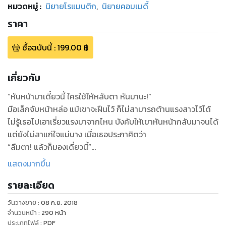
หมวดหมู่
:
นิยายโรแมนติก
,
นิยายคอมเมดี้
ราคา
ซื้อฉบับนี้
:
199.00
฿
เกี่ยวกับ
“หันหน้ามาเดี๋ยวนี้ ใครใช้ให้หลับตา หันมานะ!”
มือเล็กจับหน้าหล่อ แม้เขาจะฝืนไว้ ก็ไม่สามารถต้านแรงสาวไว้ได้
ไม่รู้เธอไปเอาเรี่ยวแรงมาจากไหน บังคับให้เขาหันหน้ากลับมาจนได้
แต่ยังไม่สาแก่ใจแม่นาง เมื่อเธอประกาศิตว่า
“ลืมตา! แล้วก็มองเดี๋ยวนี้”
“นี่แน่ะ!” ทุบอกเขาดังปึกๆ เมื่อธารนทียังไม่ยอมมอง เขาเกร็งตา
แสดงมากขึ้น
ปิดไว้แน่น แม้ทั้งแขน อก ไหล่ จะระบมไปหมด จากฤทธิ์กำปั้น
รายละเอียด
น้อยๆ นั่น แต่มันก็ไม่ทำให้เขาละความพยายามในการสงบสติ
อารมณ์
วันวางขาย
:
08 ก.ย. 2018
แต่ทว่า จมูกที่หายใจอึดอัด ทำให้เขาต้องเบิกตาขึ้นมาดูว่าเกิด
จำนวนหน้า
:
290
หน้า
เหตุการณ์อะไร หรือนางสาวใจร้ายเอายาพิษมาป้ายเขา
ประเภทไฟล์
:
PDF